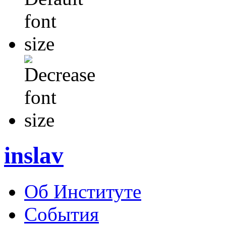
inslav
Об Институте
События