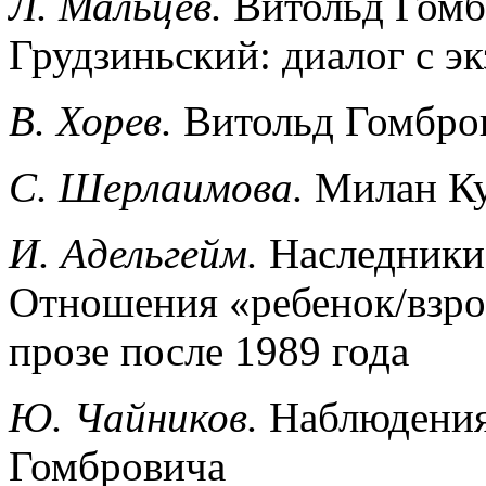
Л. Мальцев.
Витольд Гомб
Грудзиньский: диалог с э
В. Хорев.
Витольд Гомбро
С. Шерлаимова.
Милан Ку
И. Адельгейм.
Наследники
Отношения «ребенок/взро
прозе после 1989 года
Ю. Чайников.
Наблюдения
Гомбровича