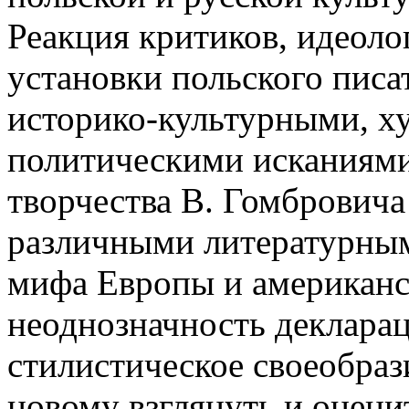
Реакция критиков, идеоло
установки польского писат
историко-культурными, х
политическими исканиями
творчества В. Гомбрович
различными литературным
мифа Европы и американс
неоднозначность декларац
стилистическое своеобрази
новому взглянуть и оцени