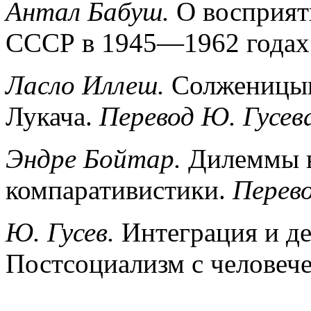
Антал Бабуш.
О восприят
СССР в 1945—1962 годах
Ласло Иллеш.
Солженицын
Лукача.
Перевод Ю. Гусев
Эндре Бойтар.
Дилеммы в
компаративистики.
Перево
Ю. Гусев.
Интеграция и де
Постсоциализм с человече