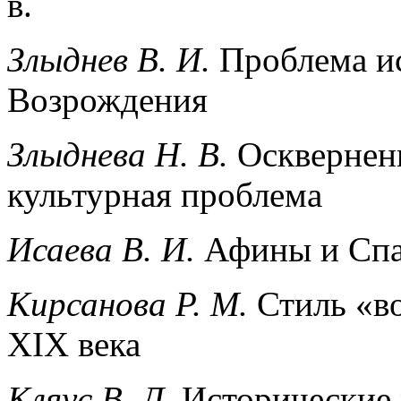
в.
Злыднев В. И.
Проблема ис
Возрождения
Злыднева Н. В.
Осквернени
культурная проблема
Исаева В. И.
Афины и Спар
Кирсанова
P
.
M
.
Стиль «во
XIX века
Кляус
B
. Л.
Исторические 