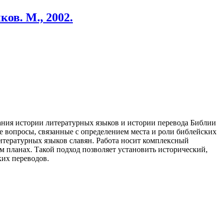
ов. М., 2002.
ания истории литературных языков и истории перевода Библии
е вопросы, связанные с определением места и роли библейских
итературных языков славян. Работа носит комплексный
м планах. Такой подход позволяет установить исторический,
их переводов.