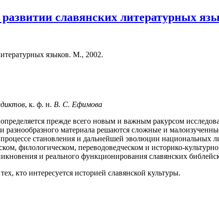
 развитии славянских литературных язык
итературных языков. М., 2002.
едиктов
, к. ф. н.
В. С. Ефимова
а определяется прежде всего новым и важным ракурсом исследов
о и разнообразного материала решаются сложные и малоизученны
в процессе становления и дальнейшей эволюции национальных л
ском, филологическом, переводоведческом и историко-культурно
никновения и реального функционирования славянских библейск
 тех, кто интересуется историей славянской культуры.