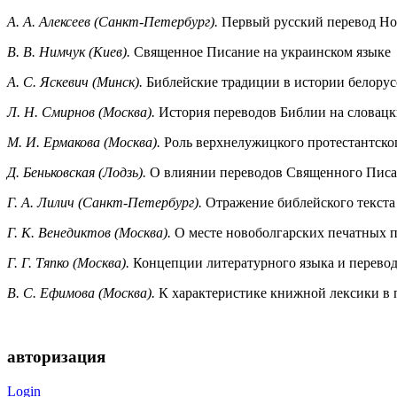
А. А. Алексеев (Санкт-Петербург).
Первый русский перевод Нов
В. В. Нимчук (Киев).
Священное Писание на украинском языке
А. С. Яскевич (Минск).
Библейские традиции в истории белорус
Л. Н. Смирнов (Москва).
История переводов Библии на словацк
М. И. Ермакова (Москва).
Роль верхнелужицкого протестантског
Д. Беньковская (Лодзь).
О влиянии переводов Священного Писан
Г. А. Лилич (Санкт-Петербург).
Отражение библейского текста 
Г. К. Венедиктов (Москва).
О месте новоболгарских печатных п
Г. Г. Тяпко (Москва).
Концепции литературного языка и переводы
В. С. Ефимова (Москва).
К характеристике книжной лексики в п
авторизация
Login