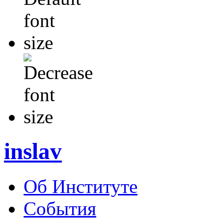
inslav
Об Институте
События