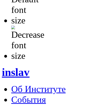
inslav
Об Институте
События