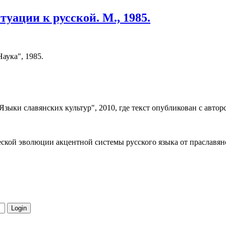
уации к русской. М., 1985.
аука", 1985.
 "Языки славянских культур", 2010, где текст опубликован с авт
еской эволюции акцентной системы русского языка от праславян