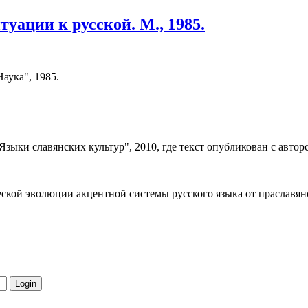
уации к русской. М., 1985.
аука", 1985.
 "Языки славянских культур", 2010, где текст опубликован с авт
еской эволюции акцентной системы русского языка от праславян