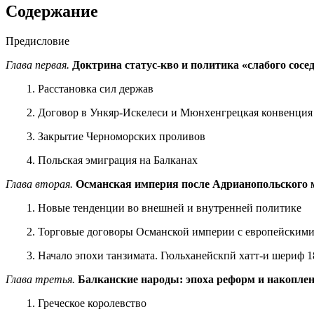
Содержание
Предисловие
Глава первая.
Доктрина статус-кво и политика «слабого сосе
1. Расстановка сил держав
2. Договор в Ункяр-Искелеси и Мюнхенгрецкая кон­венция
3. Закрытие Черноморских проливов
4. Польская эмиграция на Балканах
Глава вторая.
Османская империя после Адрианопольского 
1. Новые тенденции во внешней и внутренней политике
2. Торговые договоры Османской империи с европейскими
3. Начало эпохи танзимата. Гюльханейскпй хатт-и ше­риф 18
Глава третья.
Балканские народы: эпоха реформ и накоплен
1. Греческое королевство