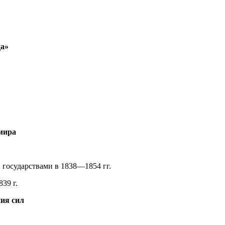
да»
мира
 государствами в 1838—1854 гг.
39 г.
ия сил