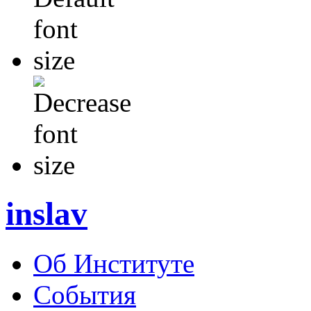
inslav
Об Институте
События