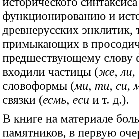
исторического синтаксиса 
функционированию и ист
древнерусских энклитик, т
примыкающих в просодич
предшествующему слову ф
входили частицы (
же
,
ли
,
словоформы (
ми
,
ти
,
си
,
связки (
есмь
,
ecи
и т. д.).
В книге на материале бол
памятников, в первую оче