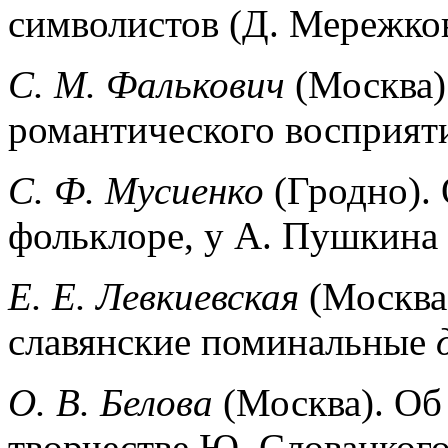
симво­листов (Д. Мережко
С. М. Фалькович
(Москва)
романтического восприят
С. Ф. Мусиенко
(Гродно).
фолькло­ре, у А. Пушкина
Е. Е. Левкиевская
(Москва
славянские поминальные
О. В. Белова
(Москва). Об
твор­честве Ю. Словацкого