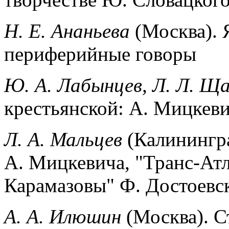
Н. Е. Ананьева
(Москва). 
периферийные говоры
Ю. А. Лабынцев, Л.
Л. Ща
кресть­янской: А. Мицке
Л. А. Мальцев
(Калинингр
А. Мицкевича, "Транс-Атл
Карамазовы" Ф. Достоевс
А. А. Илюшин
(Москва). 