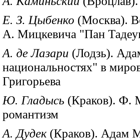
А. Каминьский
(Вроцлав)
Е. З. Цыбенко
(Москва). 
А. Мицкевича "Пан Тадеу
А. де Лазари
(Лодзь). Ад
национальнос­тях" в миро
Григорьева
Ю. Гладысь
(Краков). Ф.
роман­тизм
А. Дудек
(Краков). Адам 