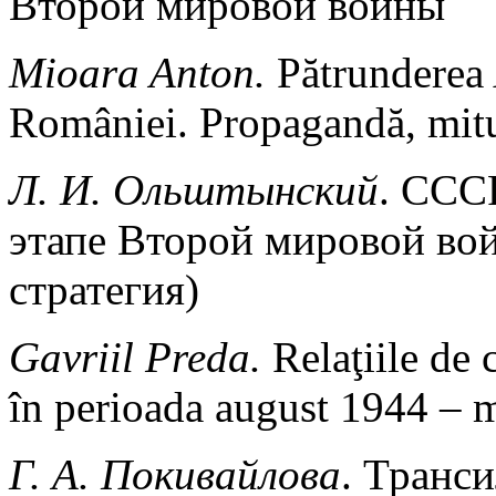
Второй мировой войны
Mioara Anton.
Pătrunderea 
României. Propagandă, mitur
Л. И. Ольштынский
. ССС
этапе Второй мировой вой
стратегия)
Gavriil Preda.
Relaţiile de
în perioada august 1944 – 
Г. А. Покивайлова
. Транси