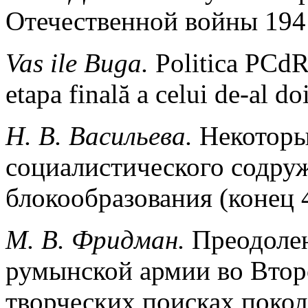
Отечественной войны 194
Vas ile Buga.
Politica PCdR
etapa finală a celui de-al d
H. В. Васильева.
Некоторы
социалистического содруж
блокообразования (конец 
М. В. Фридман.
Преодоле
румынской армии во Втор
творческих поисках покол