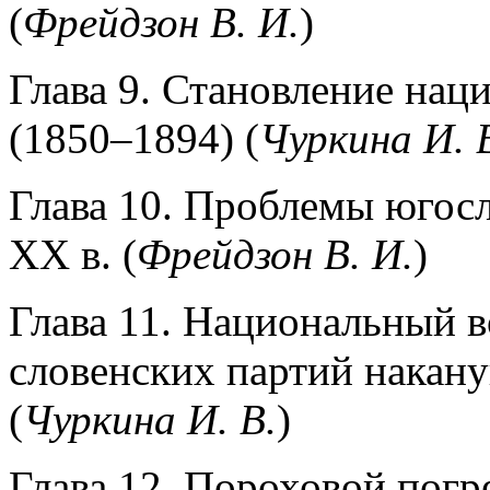
(
Фрейдзон В. И.
)
Глава 9. Становление на
(1850–1894) (
Чуркина
И.
Глава 10. Проблемы югосл
XX в. (
Фрейдзон
В.
И.
)
Глава 11. Национальный 
словенских партий накан
(
Чуркина
И.
В.
)
Глава 12. Пороховой погр