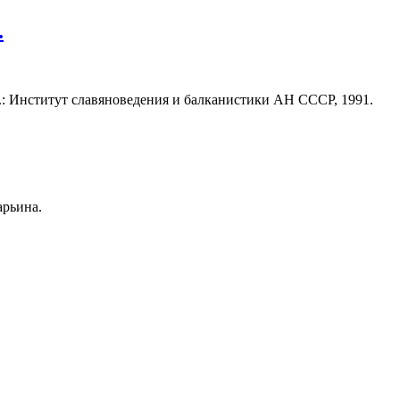
.
М.: Институт славяноведения и балканистики АН СССР, 1991.
арьина.