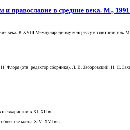
м и православие в средние века. М., 1991
едние века. К XVIII Международному конгрессу византинистов. 
 Н. Флоря (отв. редактор сборника), Л. В. Заборовский, Н. С. Зах
о евхаристии в XI–XII вв.
м обществе конца XIV–XVI вв.