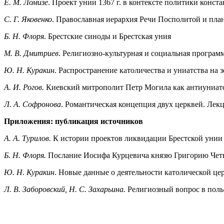
Е. М. Ломизе
. Проект унии 1367 г. в контексте политики конс
С. Г. Яковенко
. Православная иерархия Речи Посполитой и план
Б. Н. Флоря
. Брестские синоды и Брестская уния
М. В. Дмитриев
. Религиозно-культурная и социальная програм
Ю. Н. Куракин
. Распространение католичества и униатства на
А. И. Рогов.
Киевский митрополит Петр Могила как антиуниат
Л. А. Софронова
. Романтическая концепция двух церквей. Лек
Приложения: публикация источников
А. А. Турилов.
К истории проектов ликвидации Брестской унии (
Б. Н. Флоря.
Послание Иосифа Курцевича князю Григорию Чет
Ю. Н. Куракин
. Новые данные о деятельности католической церкв
Л. В. Заборовский, Н. С. Захарьина.
Религиозный вопрос в польс