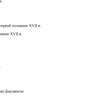
в.
первой половине XVII в.
овине XVII в.
)
рия) Документы