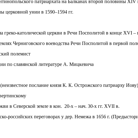
тантинопольского патриархата на Балканах второй половины XIV 
ы церковной унии в 1590–1594 гг.
ма греко-католической церкви в Речи Посполитой в конце XVI – 
 землях Черниговского воеводства Речи Посполитой в первой пол
ский полемист
ции по славянской литературе А. Мицкевича
неизвестное послание князя К. К. Острожского патриарху Иову
вертинскому
и в Северской земле в кон. 20-х – нач. 30-х гг. XVII в.
ко-российских переговорах у дер. Немежа в 1656 г. (Предысто