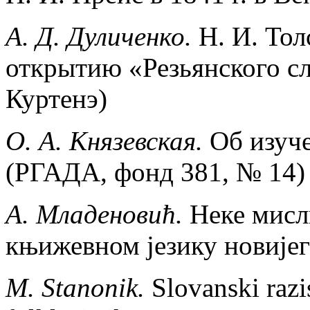
А. Д. Дуличенко.
Н. И. Тол
открытию «Резьянского сл
Куртенэ)
О. А. Князевская.
Об изуч
(РГАДА, фонд 381, № 14)
А. Младеновић.
Неке мисл
књижевном језику новијег
М. Stanonik.
Slovanski razi