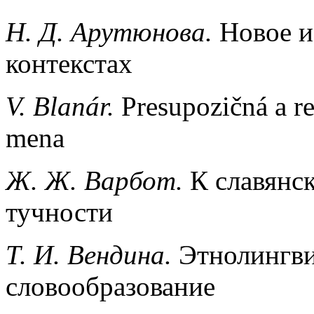
Н. Д. Арутюнова.
Новое и
контекстах
V. Blanár.
Presupozičná a re
mena
Ж. Ж. Варбот.
К славянс
тучности
Т. И. Вендина.
Этнолингви
словообразование