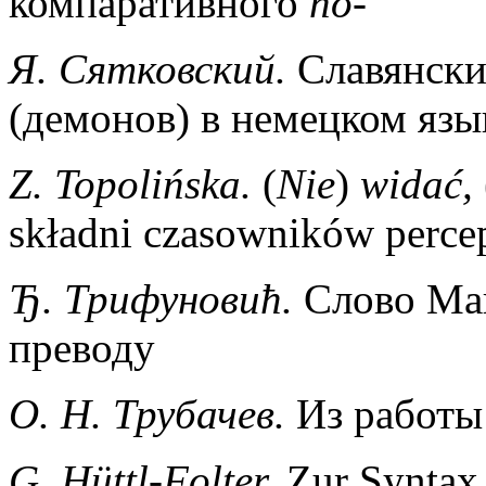
компаративного
по-
Я. Сятковский.
Славянски
(демонов) в немецком язык
Z. Topolińska.
(
Nie
)
widać,
składni czasowników perce
Ђ. Трифуновић.
Слово Мак
преводу
О. Н. Трубачев.
Из работы
G. Hüttl-Folter.
Zur Syntax 