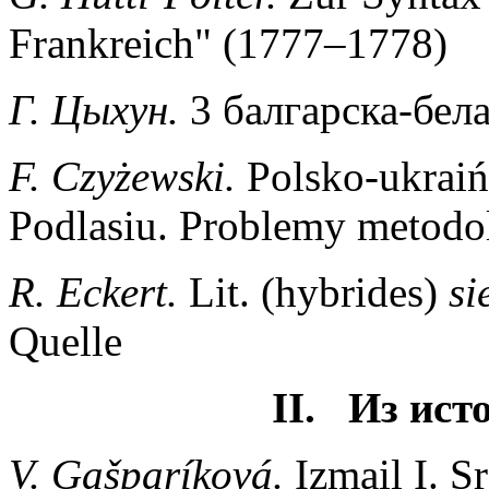
Frankreich" (1777–1778)
Г. Цыхун.
3 балгарска-бел
F. Czyżewski.
Polsko-ukraiń
Podlasiu. Problemy metodo
R. Eckert.
Lit. (hybrides)
si
Quelle
II. Из ист
V. Gašparíková.
Izmail I. Sr