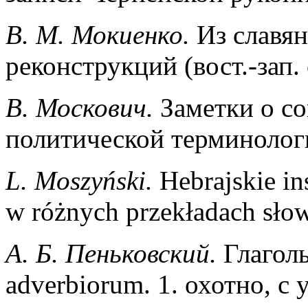
В. М. Мокиенко.
Из славя
реконструкций (вост.-зап. 
В. Москович.
Заметки о с
политической терминолог
L. Moszyński.
Hebrajskie i
w różnych przekładach sło
А. Б. Пеньковский.
Глаголь
adverbiorum. 1. охотно, с