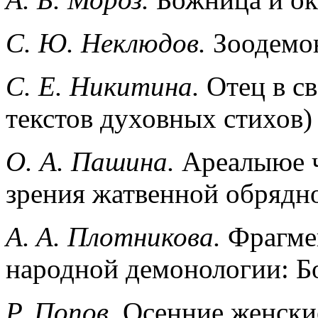
С. Ю. Неклюдов.
Зоодемо
С. Е. Никитина.
Отец в св
текстов духовных стихов)
О. А. Пашина.
Ареалыюе ч
зрения жатвенной обрядн
A. A. Плотникова.
Фрагмен
народной демонологии: Б
Р. Попов.
Осенние женски