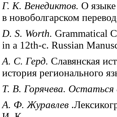
Г. К. Венедиктов.
О языке
в новоболгарском перевод
D. S. Worth.
Grammatical C
in a 12th-c. Russian Manusc
А. С. Герд.
Славянская ист
история регионального яз
Т. В. Горячева. Остатьс
А. Ф. Журавлев
.Лексиког
И–К