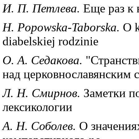
И. П. Петлева.
Еще раз к
Н. Popowska-Taborska.
О 
diabelskiej rodzinie
O. А. Седакова.
"Странств
над церковнославянским 
Л. Н. Смирнов.
Заметки п
лексикологии
А. Н. Соболев.
О значения