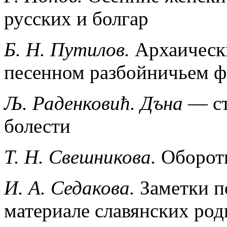
русских и болгар
Б. Н. Путилов.
Архаически
песенном разбойничьем ф
Љ. Раденковић.
Дъна
— ст
болести
Т. Н. Свешникова.
Оборотн
И. А. Седакова.
Заметки п
материале славянских род