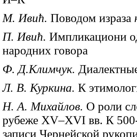
М. Ивић.
Поводом израза
П. Ивић.
Импликациони од
народних говора
Ф. Д.Климчук.
Диалектны
Л. В. Куркина.
К этимолог
Н. А. Михайлов.
О роли сл
рубеже XV–XVI вв. К 500
записи Чернейской рукоп