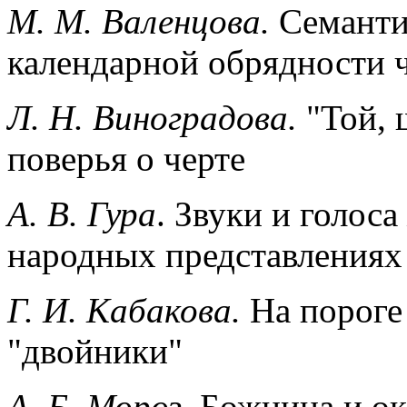
М. М. Валенцова.
Семанти
календарной обрядности ч
Л. Н. Виноградова.
"Той, 
поверья о черте
А. В. Гура
. Звуки и голос
народных представлениях
Г. И. Кабакова.
На пороге
"двойники"
А. Б. Мороз.
Божница и ок