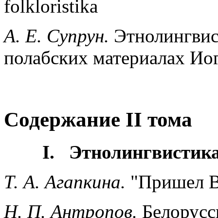
folkloristika
A. E. Супрун.
Этнолингвис
полабских материалах Ио
Содержание II тома
I. Этнолингвистик
Т. А. Агапкина.
"Пришел В
Н. П. Антропов.
Белорусс