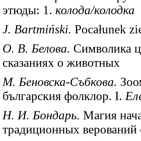
этюды: 1.
колода/колодка
J. Bartmiński.
Pocałunek zi
О. В. Белова.
Символика ц
сказаниях о животных
М. Беновска-Събкова.
Зоо
българския фолклор. I.
Ел
Н. И. Бондарь.
Магия нач
традиционных верований 