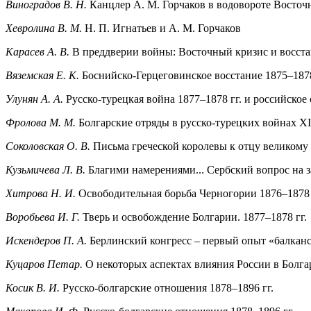
Виноградов В. Н.
Канцлер A. M. Горчаков в водовороте Восточн
Хевролина В. М.
Н. П. Игнатьев и A. M. Горчаков
Карасев А. В.
В преддверии войны: Восточный кризис и восстан
Вяземская Е. К.
Боснийско-Герцеговинское восстание 1875–1878
Улунян А. А.
Русско-турецкая война 1877–1878 гг. и российское
Фролова М. М.
Болгарские отряды в русско-турецких войнах X
Соколовская О. В.
Письма греческой королевы к отцу великому
Кузьмичева Л. В.
Благими намерениями... Сербский вопрос на з
Хитрова Н. И.
Освободительная борьба Черногории 1876–1878 г
Воробьева И. Г.
Тверь и освобождение Болгарии. 1877–1878 гг.
Искендеров П. А.
Берлинский конгресс – первый опыт «балканс
Куцаров Петар.
О некоторых аспектах влияния России в Болгар
Косик В. И.
Русско-болгарские отношения 1878–1896 гг.