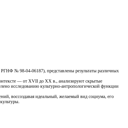
т РГНФ № 98-04-06187), представлены результаты различных
онтексте — от XVII до XX в., анализируют скрытые
делено исследованию культурно-антропологической функции
ний, воссоздавая идеальный, желаемый вид социума, его
 культуры.