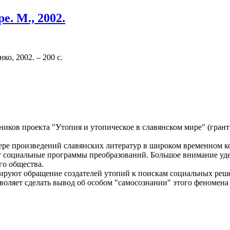
. М., 2002.
ко, 2002. – 200 с.
иков проекта "Утопия и утопическое в славянском мире" (гран
ере произведений славянских литератур в широком временном к
ют социальные программы преобразований. Большое внимание у
го общества.
ируют обращение создателей утопий к поискам социальных реше
воляет сделать вывод об особом "самосознании" этого феномена