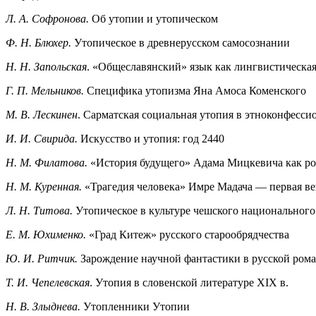
Л. А. Софронова.
Об утопии и утопическом
Ф. Н. Блюхер.
Утопическое в древнерусском самосознании
Н. Н. Запольская
. «Общеславянский» язык как лингвистическа
Г. П. Мельников.
Специфика утопизма Яна Амоса Коменского
М. В. Лескинен
. Сарматская социальная утопия в этноконфесси
И. И. Свирида.
Искусство и утопия: год 2440
Н. М. Филатова.
«История будущего» Адама Мицкевича как ро
Н. М. Куренная.
«Трагедия человека» Имре Мадача — первая ве
Л. Н. Титова.
Утопическое в культуре чешского национального
Е. М. Юхименко.
«Град Китеж» русского старообрядчества
Ю. И. Ритчик.
Зарождение научной фантастики в русской роман
Т. И. Чепелевская
. Утопия в словенской литературе XIX в.
Н. В. Злыднева.
Утопленники Утопии