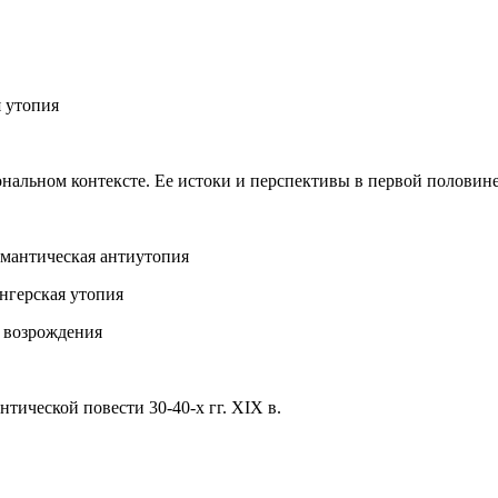
я утопия
ональном контексте. Ее истоки и перспективы в первой половине
мантическая антиутопия
нгерская утопия
 возрождения
тической повести 30-40-х гг. XIX в.