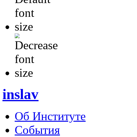
inslav
Об Институте
События