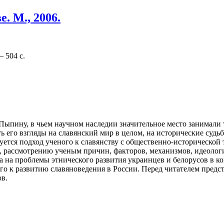
. М., 2006.
– 504 с.
ыпину, в чьем научном наследии значительное место занимали 
ь его взгляды на славянский мир в целом, на исторические суд
уется подход ученого к славянству с общественно-исторической 
, рассмотрению ученым причин, факторов, механизмов, идеолог
 на проблемы этнического развития украинцев и белорусов в к
о к развитию славяноведения в России. Перед читателем предст
в.