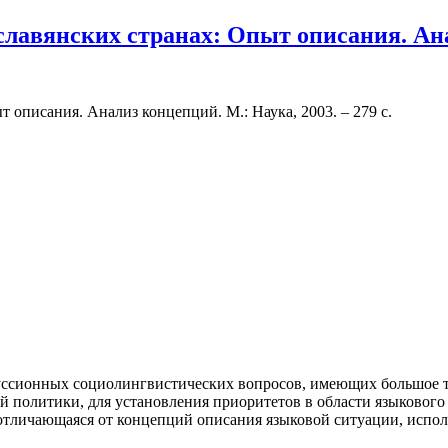
славянских странах: Опыт описания. Ана
 описания. Анализ концепций. М.: Наука, 2003. – 279 с.
ссионных социолингвистических вопросов, имеющих большое тео
вой политики, для установления приоритетов в области языково
отличающаяся от концепций описания языковой ситуации, испол