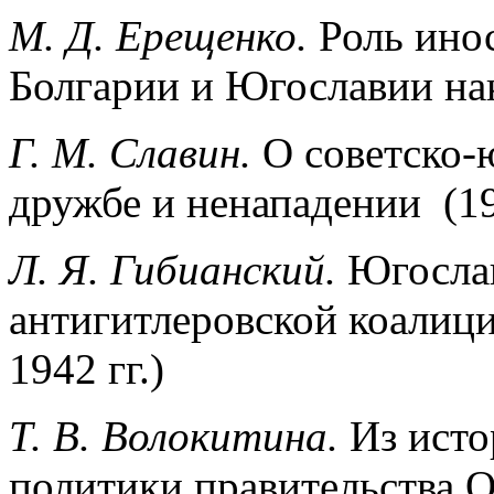
М. Д. Ерещенко.
Роль ино
Болгарии и Югославии на
Г. М. Славин.
О советско-
дружбе и ненападении (19
Л. Я. Гибианский.
Югослав
антигитлеровской коалиц
1942 гг.)
Т. В. Волокитина.
Из исто
политики правительства О