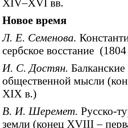
XIV–XVI вв.
Новое время
Л. Е. Семенова.
Констант
сербское восстание (1804 
И. С. Достян.
Балканские
общественной мысли (коне
XIX в.)
В. И. Шеремет.
Русско-ту
земли (конец XVIII – перв