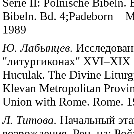
Serie II: Polnische Bibeln. B
Bibeln. Bd. 4;Padeborn – 
1989
Ю. Лабынцев.
Исследован
"литургиконах" XVI–XIX ве
Huculak. The Divine Liturg
Klevan Metropolitan Provinc
Union with Rome. Rome. 1
Л. Титова.
Начальный эта
возрождения. Рец. на: Poč