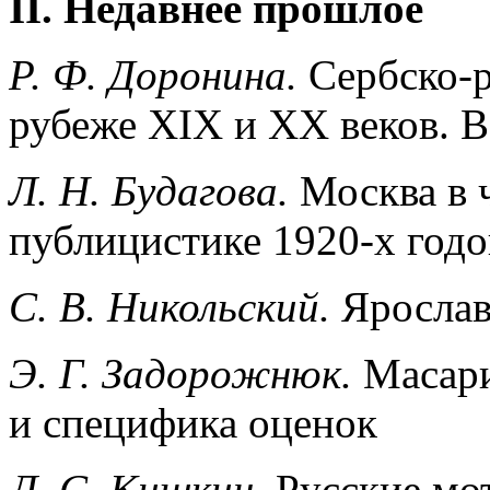
II.
Недавнее прошлое
Р. Ф. Доронина.
Сербско-р
рубеже XIX и XX веков. В
Л. Н. Будагова.
Москва в 
публицистике 1920-х годо
C.
В. Никольский.
Ярослав
Э. Г. Задорожнюк.
Масари
и специфика оценок
Л. С. Кишкин.
Русские мо