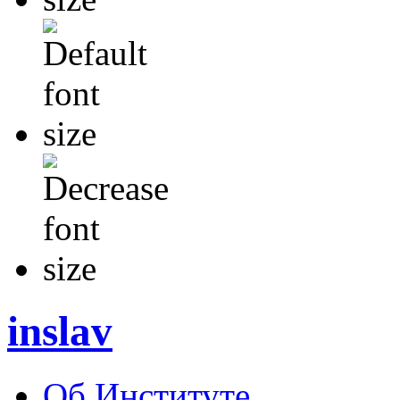
inslav
Об Институте