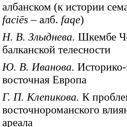
албанском (к истории сем
faciēs –
алб.
faqe
)
Н. В. Злыднева.
Шкембе Чо
балканской телесности
Ю. В. Иванова.
Историко-
восточная Европа
Г. П. Клепикова.
К пробле
восточнороманского влиян
ареала