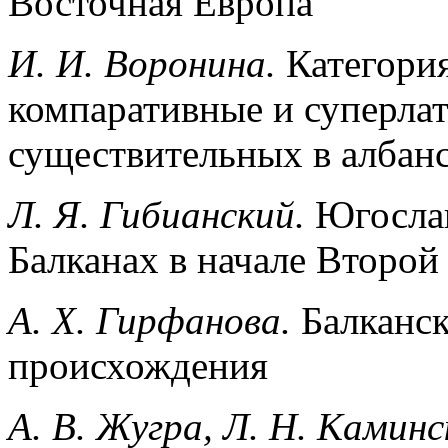
Восточная Европа
И. И. Воронина.
Категория
компаративные и суперла
существительных в албан
Л. Я. Гибианский.
Югослав
Балканах в начале Второ
А.
X.
Гирфанова.
Балканск
происхождения
А. В. Жугра,
Л. Н. Каминс