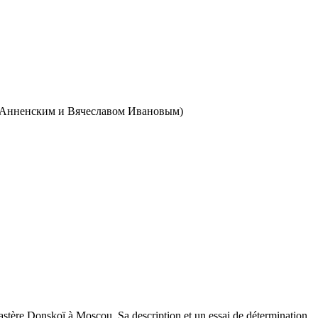
м Анненским и Вячеславом Ивановым)
astère Donskoï à Moscou. Sa description et un essai de détermination