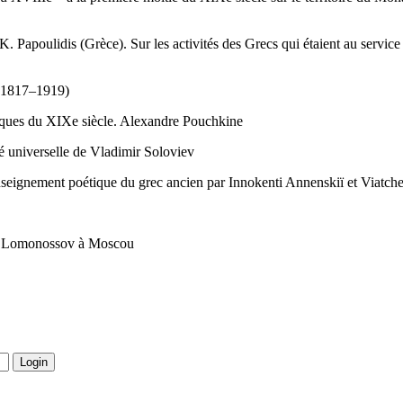
 Papoulidis (Grèce). Sur les activités des Grecs qui étaient au servic
 (1817–1919)
ecques du XIXe siècle. Alexandre Pouchkine
té universelle de Vladimir Soloviev
nseignement poétique du grec ancien par Innokenti Annenskiï et Viatch
tat Lomonossov à Moscou