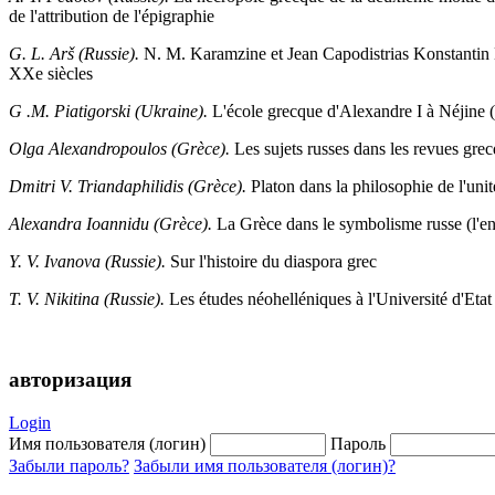
de l'attribution de l'épigraphie
G. L. Arš (Russie).
N. M. Karamzine et Jean Capodistrias Konstantin K.
XXe siècles
G .M. Piatigorski (Ukraine).
L'école grecque d'Alexandre I à Néjine
Olga Alexandropoulos (Grèce).
Les sujets russes dans les revues gr
Dmitri V. Triandaphilidis (Grèce).
Platon dans la philosophie de l'uni
Alexandra Ioannidu (Grèce).
La Grèce dans le symbolisme russe (l'e
Y. V. Ivanova (Russie).
Sur l'histoire du diaspora grec
T. V. Nikitina (Russie).
Les études néohelléniques à l'Université d'E
авторизация
Login
Имя пользователя (логин)
Пароль
Забыли пароль?
Забыли имя пользователя (логин)?