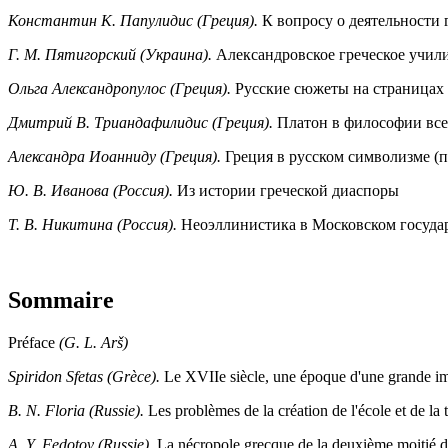
Константин К. Папулидис (Греция).
К вопросу о деятельности
Г. М. Пятигорский (Украина).
Александровское греческое учили
Ольга Александропулос (Греция).
Русские сюжеты на страницах
Дмитрий В. Триандафилидис (Греция).
Платон в философии вс
Александра Иоанниду (Греция).
Греция в русском символизме (
Ю. В. Иванова (Россия).
Из истории греческой диаспоры
Т. В. Никитина (Россия).
Неоэллинистика в Московском госуда
Sommaire
Préface
(G. L. Arš)
Spiridon Sfetas (Grèce).
Le XVIIe siècle, une époque d'une grande imp
B. N. Floria (Russie).
Les problèmes de la création de l'école et de 
A. Y. Fedotov (Russie).
La nécropole grecque de la deuxième moitié du