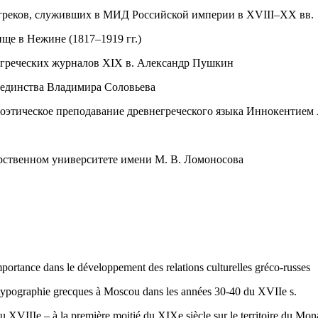
 греков, служивших в МИД Российской империи в XVIII–XX вв.
ще в Нежине (1817–1919 гг.)
 греческих журналов XIX в. Александр Пушкин
еединства Владимира Соловьева
поэтическое преподавание древнегреческого языка Иннокентие
рственном университете имени М. В. Ломоносова
ortance dans le développement des relations culturelles gréco-russes
la typographie grecques à Moscou dans les années 30-40 du XVIIe s.
 XVIIIe – à la première moitié du XIXe siècle sur le territoire du Mon