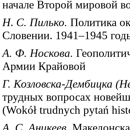
начале Второй мировой в
H
.
С
.
Пилько
.
Политика ок
Словении. 1941–1945 год
А
.
Ф
.
Носкова
.
Геополити
Армии Крайовой
Г. Козловска-Дембицка (H
трудных вопросах новей
(Wokół trudnych pytań hist
А
.
С
.
Аникеев
.
Македонска