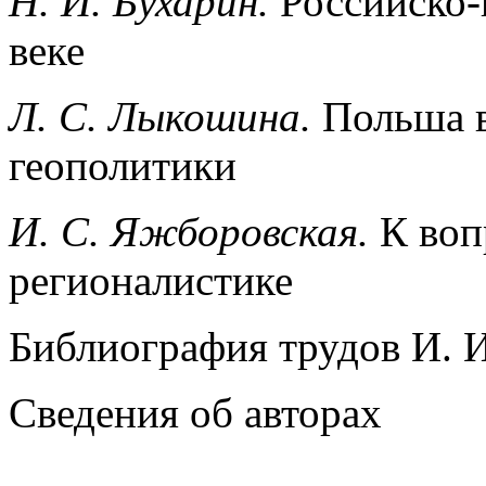
H.
И
.
Бухарин
.
Российско-
веке
Л
.
С
.
Лыкошина
.
Польша в
геополитики
И. С. Яжборовская.
К воп
регионалистике
Библиография трудов И. 
Сведения об авторах