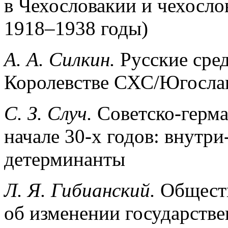
в Чехословакии и чехосло
1918–1938 годы)
А
.
А
.
Силкин
.
Русские сре
Королевстве СХС/Югосла
С
. З.
Случ
.
Советско-герма
начале 30-х годов: внутр
детерминанты
Л
.
Я
.
Гибианский
.
Общест
об изменении государств