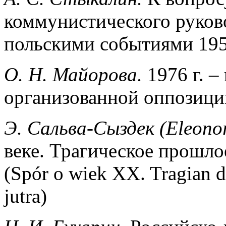
коммунистического руково
польскими событиями 195
О
.
Н
.
Майорова
.
1976 г. 
организованной оппозици
Э. Сальва-Сыздек (Eleono
веке. Трагическое прошло
(Spór o wiek XX. Tragian d
jutra)