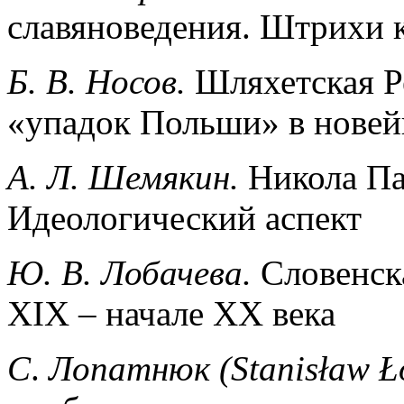
славяноведения. Штрихи 
Б. В. Носов.
Шляхетская Р
«упадок Польши» в нове
А
.
Л
.
Шемякин
.
Никола Па
Идеологический аспект
Ю
.
В
.
Лобачева
.
Словенск
XIX – начале XX века
С
.
Лопатнюк (Stanisław Ł