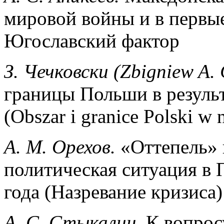
мировой войны и в первы
Югославский фактор
З. Чечковски (Zbigniew A. 
границы Польши в резуль
(Obszar i granice Polski w 
A. M.
Орехов
.
«Оттепель»
политическая ситуация в 
года (Назревание кризиса)
А
.
С
.
Стыкалин
.
К вопрос