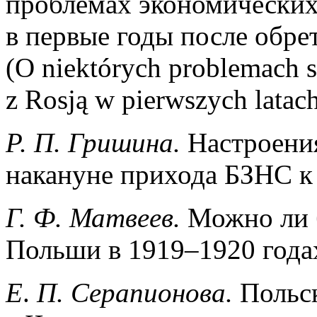
проблемах экономически
в первые годы после обре
(О niektórych problemach 
z Rosją w pierwszych latac
Р
.
П
.
Гришина
.
Настроени
накануне прихода БЗНС к
Г
.
Ф
.
Матвеев
.
Можно ли 
Польши в 1919–1920 года
Е
.
П
.
Серапионова
.
Польс