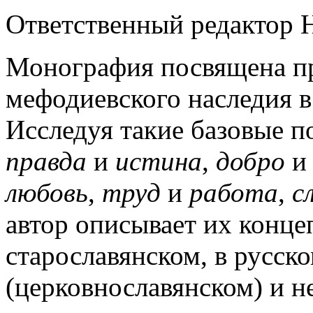
Ответственный редактор Н
Монография посвящена п
мефодиевского наследия в
Исследуя такие базовые п
правда
и
истина
,
добро
любовь
,
труд
и
работа
,
с
автор описывает их конце
старославянском, в русс
(церковнославянском) и н