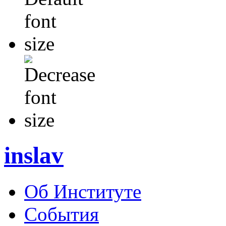
inslav
Об Институте
События