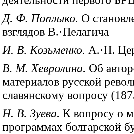
Д. Ф. Поплыко.
О становл
взглядов В.
·
Пелагича
И. В. Козьменко.
А.
·
Н. Це
В. М. Хевролина.
Об авто
материалов русской рево
славянскому вопросу (18
H. B. Зуева.
К вопросу о 
программах болгарской б