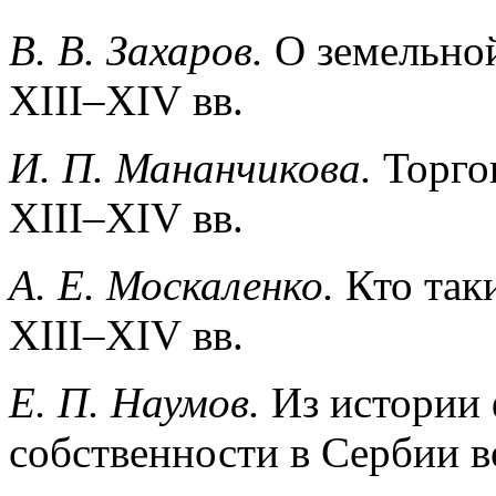
B. В. Захаров.
О земельной
XIII–XIV вв.
И. П. Мананчикова.
Торго
XIII–XIV вв.
А. Е. Москаленко.
Кто так
XIII–XIV вв.
Е. П. Наумов.
Из истории
собственности в Сербии в