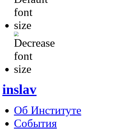
inslav
Об Институте
События