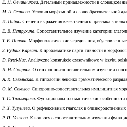
Е. Н. Овчинникова
. Дательный принадлежности в словацком яз
М. А. Осипова
. Условия морфемной и словообразовательной а
И. Пабис
. Степени выражения качественного признака в польс
Е. В. Петрухина
. Сопоставительное изучение категории глагол
Т. В. Попова
. Морфонологические чередования, обусловленные
З. Рудник-Карват
. К проблематике парти-тивности в морфолог
D. Rytel-Kuc
. Analityczne konstrukcje czasownikowe w języku polsk
Л. Н. Смирнов
. О синхронно-сопоставительном изучении спосо
А. К. Смольская
. К типологии лексико-грамматического разряд
О. М. Соколов
. Синхронно-сопоставительная имплицитная мор
Т. С. Тихомирова
. Функционально-семантические особенности п
Р. Х. Тугушева
. О рефлексивных глаголах в близкородственных
Р. П. Усикова
. К вопросу о сопоставительном изучении функц