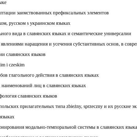
ыке
даптации заимствованных префиксальных элементов
ком, русском s украинском языках
ьного вида в славянских языках и семантические универсалии
 явлениями наращения и усечения субстантивных основ, в совр
ии славянских языков
im i czeskim
бов глагольного действия в славянских языках
а наименований лиц в славянских языках
фология славянских языков
ольских прилагательных типа zbieżny, sprzeczny и их русские э
 языках
ионирования модально-темпоральной системы в славянских язык