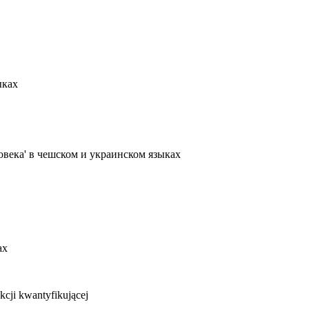
ыках
овека' в чешском и украинском языках
ах
kcji kwantyfikującej