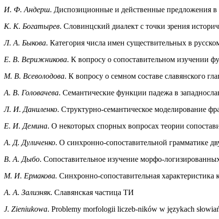
И. Ф. Андерш
. Диспозиционные и действенные предложения в 
К. К. Богатырев
. Словинцский диалект с точки зрения истори
Л. А. Быкова
. Категория числа имен существительных в русско
Е. В. Верижникова
. К вопросу о сопоставительном изучении 
М. В. Всеволодова
. К вопросу о семном составе славянского гл
А. В. Головачева
. Семантические функции падежа в западносла
Л. И. Даниленко
. Структурно-семантическое моделирование фра
Е. И. Демина
. О некоторых спорных вопросах теории сопостав
А. Д. Дуличенко
. О синхронно-сопоставительной грамматике дв
В. А. Дыбо
. Сопоставительное изучение морфо-логизированны
М. И. Ермакова.
Синхронно-сопоставительная характеристика к
А. А. Зализняк
. Славянская частица ТИ
J. Zieniukowa
. Problemy morfologii liczeb-ników w językach słowiańs