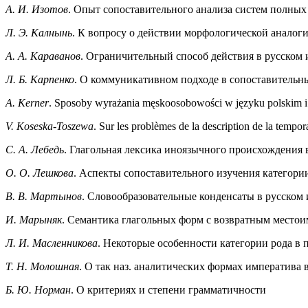
А. И. Изотов
. Опыт сопоставительного анализа систем полны
Л. Э. Калнынь
. К вопросу о действии морфологической аналоги
А. А. Караванов
. Ограничительный способ действия в русском 
Л. Б. Карпенко
. О коммуникативном подходе в сопоставительн
A. Kerner
. Sposoby wyrażania męskoosobowości w języku polskim i
V. Koseska-Toszewa
. Sur les problèmes de la description de la tempo
С. А. Лебедь
. Глагольная лексика иноязычного происхождения 
О. О. Лешкова
. Аспекты сопоставительного изучения категори
В. В. Мартынов
. Словообразовательные конденсаты в русском 
И. Марыняк
. Семантика глагольных форм с возвратным местоим
Л. И. Масленникова
. Некоторые особенности категории рода в 
Т. Н. Молошная
. О так наз. аналитических формах императива 
Б. Ю. Норман
. О критериях и степени грамматичности