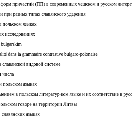
х форм причастий (ПП) в современных чешском и русском литер
и при разных типах славянского ударения
и польском языках
ых исследованиях
 bułgarskim
ralité dans la grammaire contrastive bulgaro-polonaise
в славянской видовой системе
и числа
и польском языках
ением в польском литератур-ком языке и их соответствие в рус
польском говоре на территории Литвы
в славянских языках