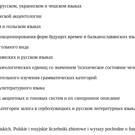
русском, украинском и чешском языках
ческой акцентологии
м и польском языках
функционирования форм будущих времен в балканославянских яз
агольного вида
вянских и русском языках
зеологических единиц со значением 'психическое состояние чел
ительного изучения грамматических категорий
улитературного языка
х акцентных и тоновых систем и их синхронное описание
атегории залога в серболужицких и русском литературных язык
kich. Polskie i rosyjskie liczebniki zbiorowe i wyrazy pochodne o fun