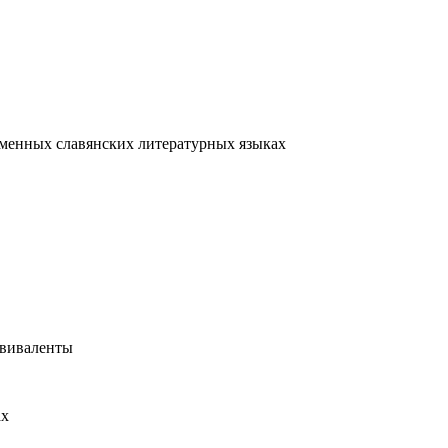
еменных славянских литературных языках
квиваленты
ах