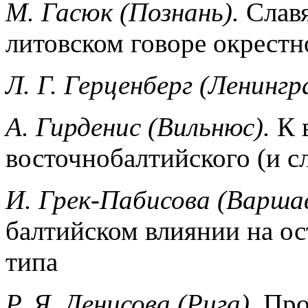
М. Гасюк (Познань).
Слав
литовском говоре окрестн
Л. Г. Герценберг (Ленингр
А. Гирденис (Вильнюс).
К 
восточнобалтийского (и с
И. Грек-Пабисова (Варша
балтийском влиянии на ос
типа
Р. Я. Дeнисова (Рига).
Про