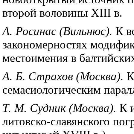
второй воловины XIII в.
А. Росинас (Вильнюс).
К в
закономерностях модифик
местоимения в балтийски
А. Б. Стpaxов (Москва).
К
семасиологическим паралл
Т. М. Судник (Москва).
К 
литовско-славянского пог