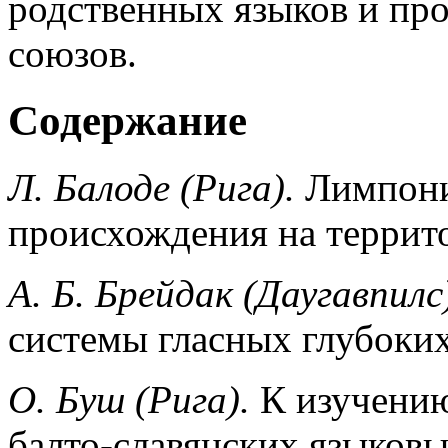
родственных языков и пр
союзов.
Содержание
Л. Балодe (Рига).
Лимпони
происхождения на террит
А. Б. Бpeйдак (Даугавпилс
системы гласных глубоких
О. Буш (Рига).
К изучению
балто-славянских языков