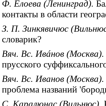
Ф. Елоeва (Ленинград).
Ба
контакты в области геогр
З. П. Зинкявичюс (Вильню
словарик?
Вяч. Вс. Ивáнов (Москва)
прусского суффиксальног
Вяч. Вс. Иванов (Москва)
проблема названий 'бород
C. Kаралюнас (Вильнюс).