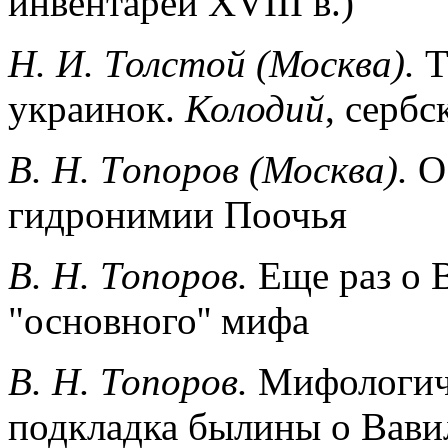
инвентарей XVIII в.)
Н. И. Толстой (Москва).
Т
украинок.
Колодий
, сербс
B. H. Tопоров (Москва).
О
гидронимии Поочья
В. Н. Топоров.
Еще раз о 
"основного'' мифа
В. Н. Топopов.
Мифологиче
подкладка былины о Вави