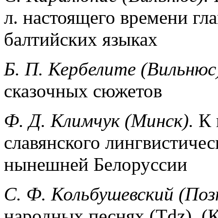
л. настоящего времени гла
балтийских языках
Б. П. Кербелите (Вильнюс
сказочных сюжетов
Ф. Д. Климчук (Минск).
К 
славянского лингвистичес
нынешней Белоруссии
С. Ф. Кольбушeвский (Поз
народных песнях (Tdz). (