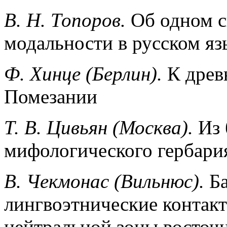
В. Н. Топopов.
Об одном 
модальности в русском яз
Ф. Хинцe (Берлин).
К древ
Помезании
Т. В. Цивьян (Москва).
Из 
мифологического гербари
В. Чeкмонас (Вильнюс).
Б
лингвоэтнические контак
нейтральной зоны восточн