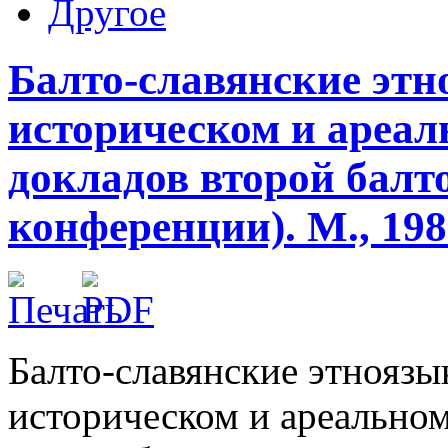
Другое
Балто-славянские эт
историческом и ареал
докладов второй балт
конференции). М., 198
Балто-славянские этнояз
историческом и ареальном