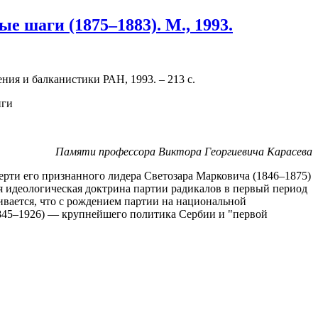
е шаги (1875–1883). М., 1993.
ния и балканистики РАН, 1993. – 213 с.
Памяти профессора Виктора Георгиевича Карасева
рти его признанного лидера Светозара Марковича (1846–1875)
ся идеологическая доктрина партии радикалов в первый период
кивается, что с рождением партии на национальной
1845–1926) — крупнейшего политика Сербии и "первой