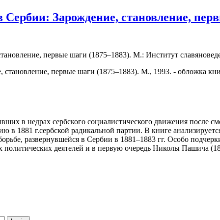
Сербии: Зарождение, становление, первы
ановление, первые шаги (1875–1883). М.: Институт славяноведе
ших в недрах сербского социалистического движения после сме
ию в 1881 г.сербской радикальной партии. В книге анализирует
 борьбе, развернувшейся в Сербии в 1881–1883 гг. Особо подчер
х политических деятелей и в первую очередь Николы Пашича (