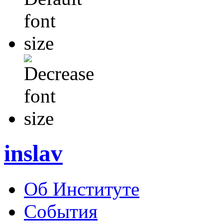
inslav
Об Институте
События