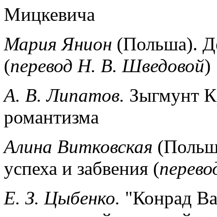
Мицкевича
Мария Янион
(Польша). Д
(
перевод Н. В. Шведовой
)
А. В. Липатов.
Зыгмунт К
романтизма
Алина Витковская
(Польша
успеха и забвения (
перево
Е. З. Цыбенко.
"Конрад Ва