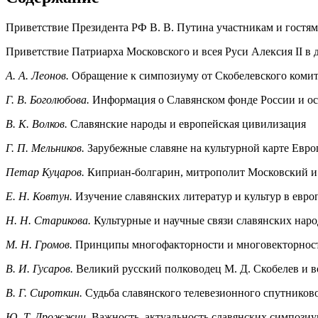
Приветствие Президента РФ В. В. Путина участникам и гостям
Приветствие Патриарха Московского и всея Руси Алексия II в 
А. А. Леонов.
Обращение к симпозиуму от Скобелевского комит
Г. В. Боголюбова.
Информация о Славянском фонде России и ос
В. К. Волков.
Славянские народы и европейская цивилизация
Г. П. Мельников.
Зарубежные славяне на культурной карте Евр
Петар Куцаров.
Киприан-болгарин, митрополит Московский и 
Е. Н. Ковтун.
Изучение славянских литератур и культур в евр
Н. Н. Старикова.
Культурные и научные связи славянских наро
М. Н. Громов.
Принципы многофакторности и многовекторност
В. И. Гусаров.
Великий русский полководец М. Д. Скобелев и в
В. Г. Сироткин.
Судьба славянского телевезионного спутников
Ю. Т. Дрожжин.
Важность, актуальность славянских симпози