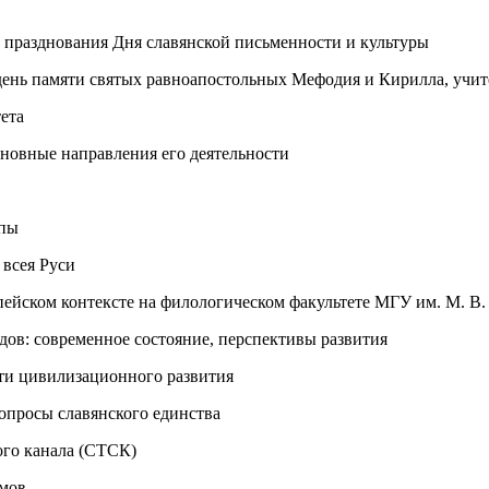
 празднования Дня славянской письменности и культуры
день памяти святых равноапостольных Мефодия и Кирилла, учите
ета
новные направления его деятельности
опы
всея Руси
опейском контексте на филологическом факультете МГУ им. М. В
дов: современное состояние, перспективы развития
и цивилизационного развития
опросы славянского единства
ого канала (СТСК)
умов