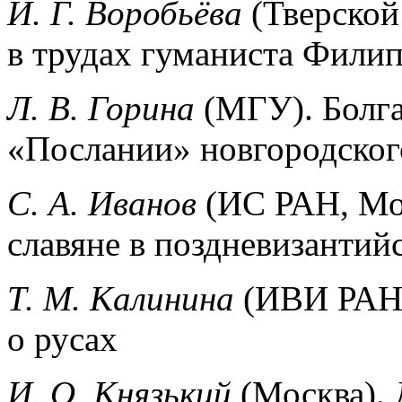
И. Г. Воробьёва
(Тверско
в трудах гуманиста Филип
Л. В. Горина
(МГУ). Болг
«Послании» новгородског
С. А. Иванов
(ИС РАН, Мо
славяне в поздневизантий
Т. М. Калинина
(ИВИ РАН,
о русах
И. О. Князький
(Москва). 