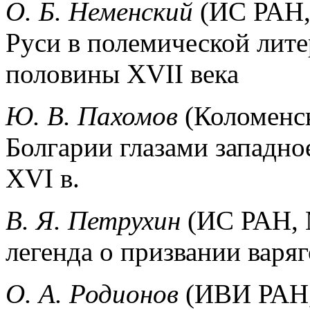
О. Б. Неменский
(ИС РАН,
Руси в полемической лите
половины XVII века
Ю. В. Пахомов
(Коломенск
Болгарии глазами западн
XVI в.
В. Я. Петрухин
(ИС РАН, 
легенда о призвании варяг
О. А. Родионов
(ИВИ РАН,