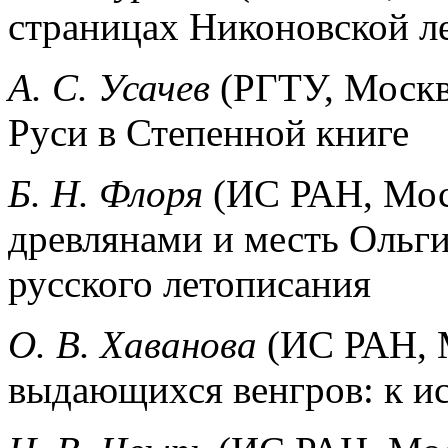
страницах Никоновской л
А. С. Усачев
(РГТУ, Москв
Руси в Степенной книге
Б. Н. Флоря
(ИС РАН, Мос
древлянами и месть Ольги
русского летописания
O.
B.
Хаванова
(ИС РАН, 
выдающихся венгров: к ис