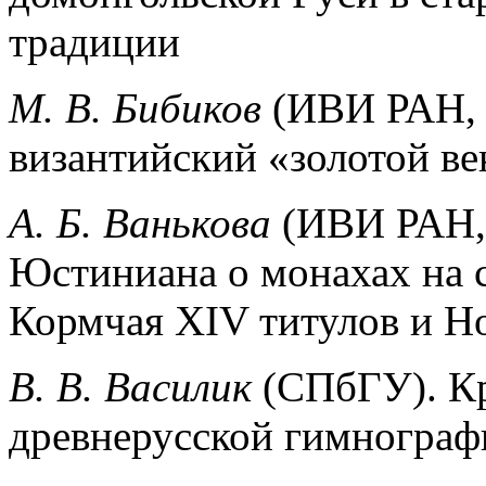
традиции
М. В. Бибиков
(ИВИ РАН, 
византийский «золотой ве
А. Б. Ванькова
(ИВИ РАН,
Юстиниана о монахах на с
Кормчая XIV титулов и Н
В. В. Василик
(СПбГУ).
К
древнерусской гимнограф