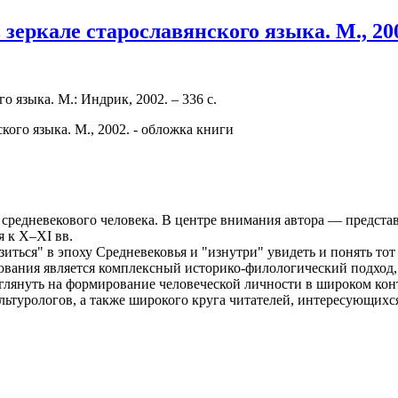
зеркале старославянского языка. М., 20
 языка. М.: Индрик, 2002. – 336 с.
средневекового человека. В центре внимания автора — представ
 к X–XI вв.
иться" в эпоху Средневековья и "изнутри" увидеть и понять тот
дования является комплексный историко-филологический подход,
зглянуть на формирование человеческой личности в широком кон
льтурологов, а также широкого круга читателей, интересующихс