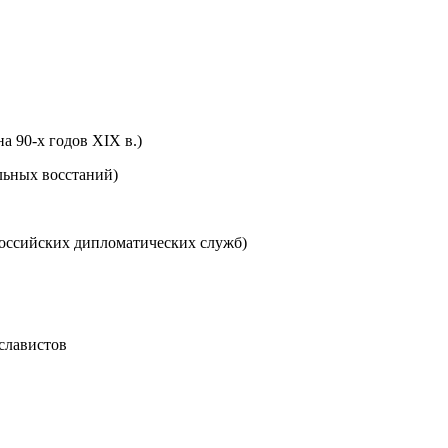
а 90-х годов XIX в.)
льных восстаний)
российских дипломатических служб)
славистов