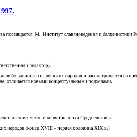
997.
ва посвящается. М.: Институт славяноведения и балканистики РА
ответственный редактор).
риале большинства славянских народов и рассматривается со вре
але, отличается новыми концептуальными подходами.
едставлениях чехов и хорватов эпохи Средневековья
их народов (конец XVIII – первая половина XIX в.)