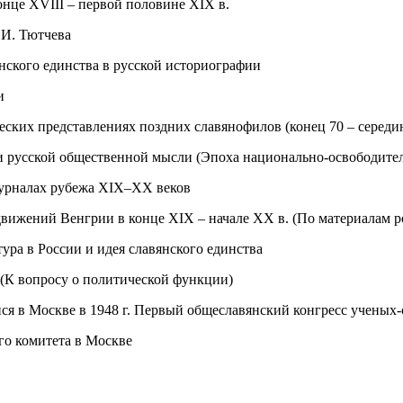
нце XVIII – первой половине XIX в.
 И. Тютчева
нского единства в русской историографии
и
ских представлениях поздних славянофилов (конец 70 – середин
и русской общественной мысли (Эпоха национально-освободите
журналах рубежа XIX–XX веков
вижений Венгрии в конце XIX – начале XX в. (По материалам 
ра в России и идея славянского единства
(К вопросу о политической функции)
ся в Москве в 1948 г. Первый общеславянский конгресс ученых-
го комитета в Москве