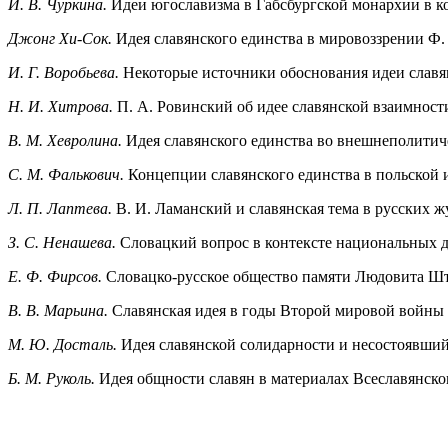
И. В. Чуркина.
Идеи югославизма в Габсбургской монархии в ко
Джонг Хи-Сок.
Идея славянского единства в мировоззрении Ф.
И. Г. Воробьева.
Некоторые источники обоснования идеи славя
Н. И. Хитрова.
П. А. Ровинский об идее славянской взаимност
В. М. Хевролина.
Идея славянского единства во внешнеполитиче
С. М. Фалькович.
Концепции славянского единства в польской 
Л. П. Лаптева.
В. И. Ламанский и славянская тема в русских 
З. С. Ненашева.
Словацкий вопрос в контексте национальных д
Е. Ф. Фирсов.
Словацко-русское общество памяти Людовита Шту
В. В. Марьина.
Славянская идея в годы Второй мировой войны 
М. Ю. Досталь.
Идея славянской солидарности и несостоявший
Б. М. Руколь.
Идея общности славян в материалах Всеславянско