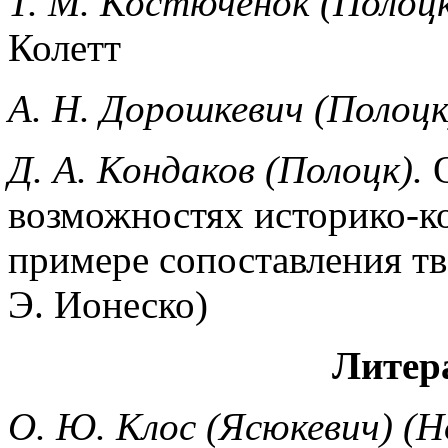
Т. М. Костюченок (Полоцк
Колетт
А. Н. Дорошкевич (Полоцк
Д. А. Кондаков (Полоцк).
О
возможностях историко-ко
примере сопоставления тв
Э. Ионеско)
Литер
О. Ю. Клос (Ясюкевич) (Н