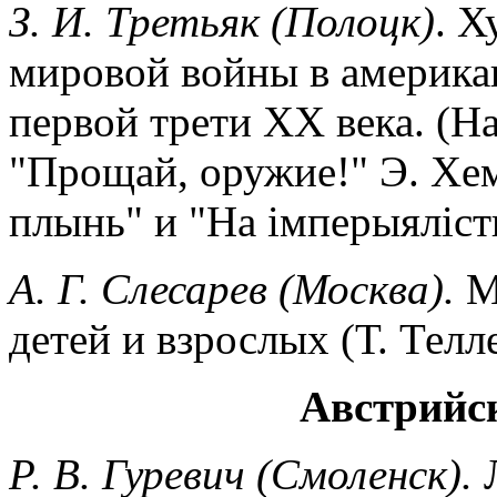
З. И. Третьяк (Полоцк)
. Х
мировой войны в американ
первой трети XX века. (Н
"Прощай, оружие!" Э. Хем
плынь" и "На iмперыялiст
А. Г. Слесарев (Москва).
Ми
детей и взрослых (Т. Телл
Австрийс
Р. В. Гуревич (Смоленск).