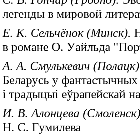
легенды в мировой литера
Е. К. Сельчёнок (Минск).
Н
в романе О. Уайльда "Пор
А. А. Смулькевич (Полацк
Беларусь у фантастычных 
i традыцыi еўрапейскай н
И. В. Алонцева (Смоленск
Н. С. Гумилева