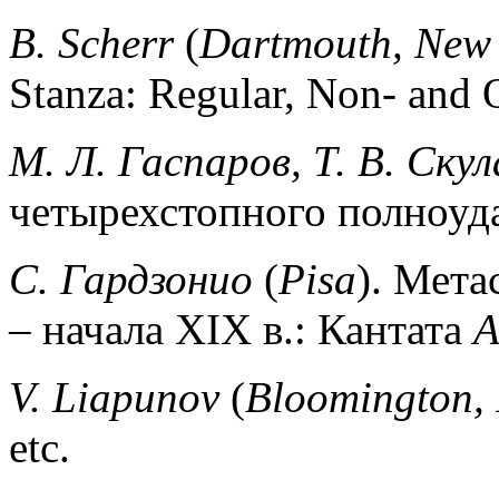
В.
Scherr
(
Dartmouth, New
Stanza: Regular, Non- and 
M. Л. Гаспаров, Т. В. Ску
четырехстопного полноуд
С. Гардзонио
(
Pisa
).
Метас
– начала XIX в.: Кантата
A
V. Liapunov
(
Bloomington, 
etc.