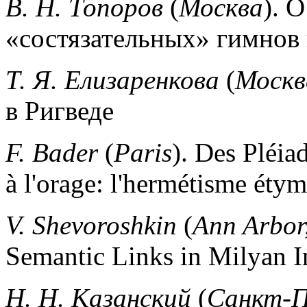
В. Н. Топоров
(
Москва
).
О
«состязательных» гимнов 
Т. Я. Елизаренкова
(
Москв
в Ригведе
F. Bader
(
Paris
).
Des Pléia
à l'orage: l'hermétisme éty
V. Shevoroshkin
(
Ann Arbor
Semantic Links in Milyan I
H. H.
Казанский
(
Санкт-П