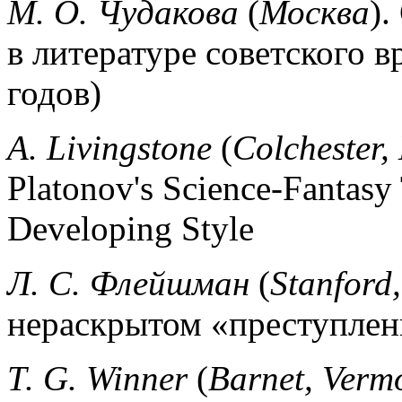
M. О. Чудакова
(
Москва
).
в литературе советского в
годов)
A. Livingstone
(
Colchester,
Platonov's Science-Fantasy T
Developing Style
Л. С. Флейшман
(
Stanford,
нераскрытом «преступлен
Т.
G. Winner
(
Barnet, Verm