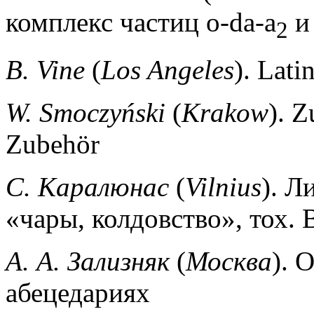
комплекс частиц o-da-a
и 
2
В.
Vine
(
Los Angeles
).
Lati
W. Smoczyński
(
Krakow
).
Z
Zubehör
С. Каралюнас
(
Vilnius
). Л
«чары, колдовство», тох.
А. А. Зализняк
(
Москва
).
О
абецедариях