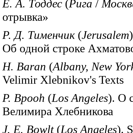
Е. А. Тоддес
(
Рига
/
Москв
отрывка»
Р. Д. Тименчик
(
Jerusalem
)
Об одной строке Ахматов
Н.
Baran
(
Albany, New Yor
Velimir Xlebnikov's Texts
P. Bpooh
(
Los Angeles
). О
Велимира Хлебникова
J. E. Bowlt
(
Los Angeles
).
S