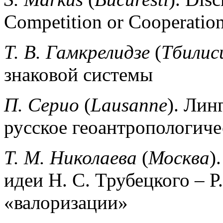
Competition or Cooperatio
Т. В. Гамкрелидзе
(
Тбилис
знаковой системы
П. Серио
(
Lausanne
). Лин
русское геоантропологиче
Т. М. Николаева
(
Москва
)
идеи Н. С. Трубецкого – Р
«валоризации»