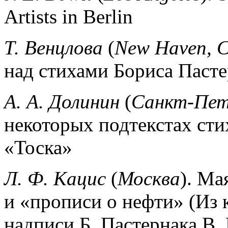
Artists in Berlin
Т. Венцлова
(
New Haven, C
над стихами Бориса Пасте
А. А. Долинин
(
Санкт-Пет
некоторых подтекстах сти
«Тоска»
Л. Ф. Кацис
(
Москва
).
Мая
и «прописи о нефти» (Из 
надписи Б. Пастернака В.