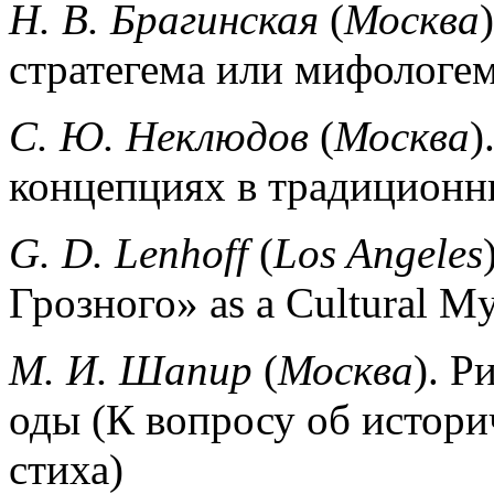
Н. В. Брагинская
(
Москва
)
стратегема или мифологе
С. Ю. Неклюдов
(
Москва
)
концепциях в традиционн
G. D. Lenhoff
(
Los Angeles
Грозного» as a Cultural M
М. И. Шапир
(
Москва
). Р
оды (К вопросу об истори
стиха)