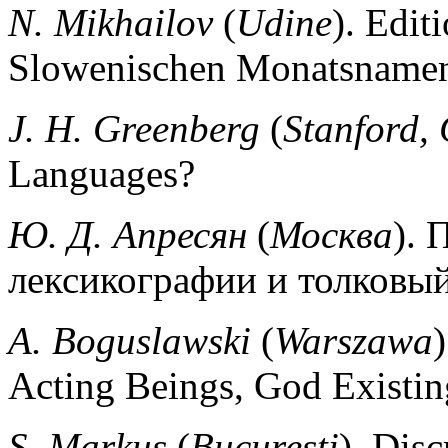
N.
Mikhailov
(
Udine
).
Editi
Slowenischen Monatsnamen
J. H. Greenberg
(
Stanford, 
Languages?
Ю.
Д.
Апресян
(
Москва
).
лексикографии и толковый
A. Boguslawski
(
Warszawa
)
Acting Beings, God Existin
S. Markus
(
Bucuresti
). Dis