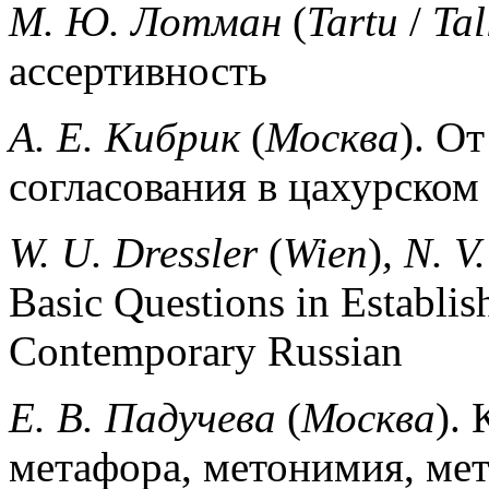
М. Ю. Лотман
(
Tartu
/
Tal
ассертивность
А. Е. Кибрик
(
Москва
).
От
согласования в цахурском
W. U. Dressler
(
Wien
)
,
N.
V
Basic Questions in Establis
Contemporary Russian
E.
В. Падучева
(
Москва
).
метафора, метонимия, ме