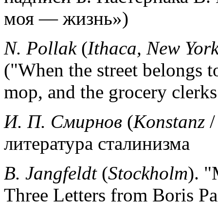
моя — жизнь»)
N.
Pollak
(
Ithaca, New Yor
("When the street belongs to
mop, and the grocery clerks 
И. П. Смирнов
(
Konstanz
/
литература сталинизма
В.
Jangfeldt
(
Stockholm
).
"
Three Letters from Boris Pa