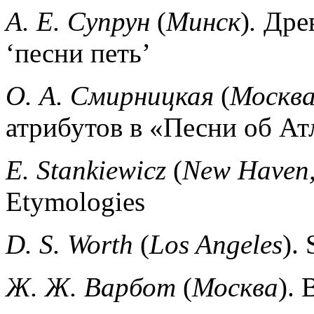
А. Е. Супрун
(
Минск
)
.
Дре
‘песни петь’
О. А. Смирницкая
(
Москв
атрибутов в «Песни об Ат
Е.
Stankiewicz
(
New Haven,
Etymologies
D.
S. Worth
(
Los Angeles
).
Ж. Ж. Варбот
(
Москва
).