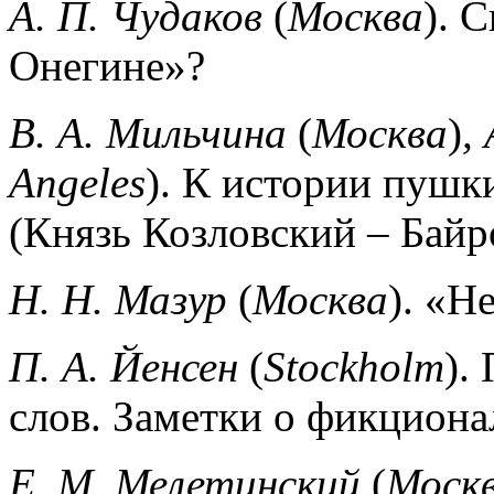
А. П. Чудаков
(
Москва
).
С
Онегине»?
В. А. Мильчина
(
Москва
)
,
Angeles
).
К истории пушки
(Князь Козловский – Бай
Н. Н. Мазур
(
Москва
).
«Не
П. А. Йенсен
(
Stockholm
).
слов. Заметки о фикциона
Е. М. Мелетинский
(
Моск