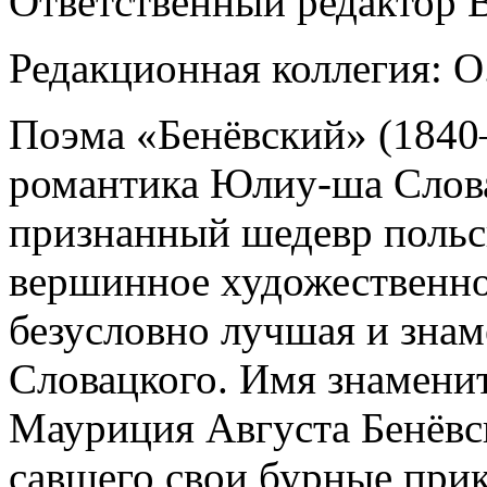
Ответственный редактор В
Редакционная коллегия: О
Поэма «Бенёвский» (1840–
романтика Юлиу-ша Слова
признанный шедевр польс
вершинное художественно
безус­ловно лучшая и зна
Словацкого. Имя знаменит
Мауриция Августа Бенёвск
савшего свои бурные при