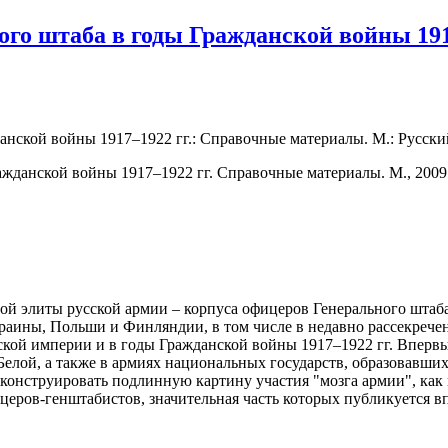
ого штаба в годы Гражданской войны 191
ской войны 1917–1922 гг.: Справочные материалы. М.: Русский п
ой элиты русской армии – корпуса офицеров Генерального штаба
раины, Польши и Финляндии, в том числе в недавно рассекрече
кой империи и в годы Гражданской войны 1917–1922 гг. Впервы
елой, а также в армиях национальных государств, образовавши
еконструировать подлинную картину участия "мозга армии", как
еров-генштабистов, значительная часть которых публикуется в