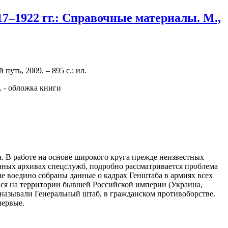
7–1922 гг.: Справочные материалы. М.,
уть, 2009. – 895 с.: ил.
. В работе на основе широкого круга прежде неизвестных
нных архивах спецслужб, подробно рассматривается проблема
е воедино собраны данные о кадрах Генштаба в армиях всех
хся на территории бывшей Российской империи (Украина,
 называли Генеральный штаб, в гражданском противоборстве.
первые.