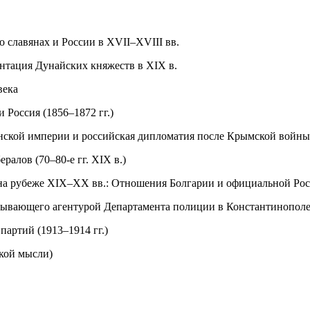
о славянах и России в XVII–XVIII вв.
нтация Дунайских княжеств в XIX в.
века
 Россия (1856–1872 гг.)
нской империи и российская дипломатия после Крымской войны 
алов (70–80-е гг. XIX в.)
на рубеже XIX–XX вв.: Отношения Болгарии и официальной Ро
едывающего агентурой Департамента полиции в Константинополе 
артий (1913–1914 гг.)
кой мысли)