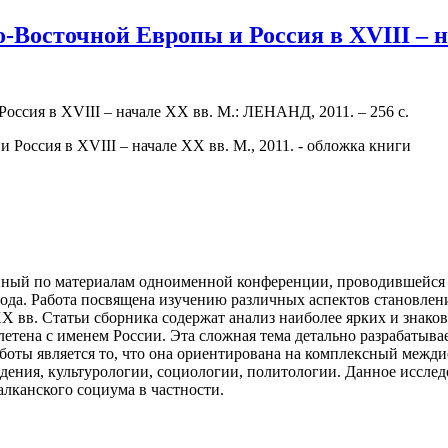
осточной Европы и Россия в XVIII – на
сия в XVIII – начале XX вв. М.: ЛЕНАНД, 2011. – 256 с.
ленный по мате­риалам одноименной конференции, проводившей
 года. Работа посвящена изучению различных аспектов становл
–XX вв. Статьи сборника содержат анализ наиболее ярких и зна
етена с именем России. Эта сложная тема детально разрабатыва
боты является то, что она ориентирована на комплексный межд
дения, культурологии, социологии, политологии. Данное исслед
лканского социума в частности.