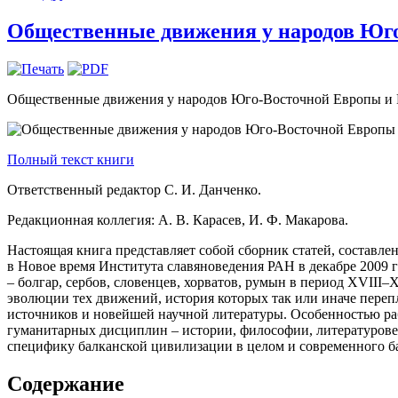
Общественные движения у народов Юго-В
Общественные движения у народов Юго-Восточной Европы и Рос
Полный текст книги
Ответственный редактор С. И. Данченко.
Редакционная коллегия: А. В. Карасев, И. Ф. Макарова.
Настоящая книга представляет собой сборник статей, состав
в Новое время Института славяноведения РАН в декабре 2009
– болгар, сербов, словенцев, хорватов, румын в период XVIII
эволюции тех движений, история которых так или иначе перепл
источников и новейшей научной литературы. Особенно­стью ра
гуманитарных дисцип­лин – истории, философии, литературове
специфику балканской цивилизации в целом и современного ба
Содержание