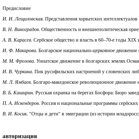
Предисловие
И. И. Лещиловская.
Представления хорватских интеллектуалов 
В. Н. Виноградов.
Общественность и внешнеполитическая орие
A. В. Карасев.
Сербское общество и власть в 60–70-е годы XIX 
И. Ф. Макарова.
Болгарское национально-церковное движение и
М. М. Фролова.
Униатское движение в болгарских землях Осма
И. В. Чуркина.
Пик русофильских настроений у словенских либер
М. Л. Ямбаев.
Болгаро-македонское революционное движение 
B. Б. Каширин.
Русская охранка на берегах Босфора: Бюро зав
П. А. Искендеров.
Россия и национальные программы сербских п
В. И. Косик.
"Отцы и дети" в эмиграции (из истории младоросс
авторизация