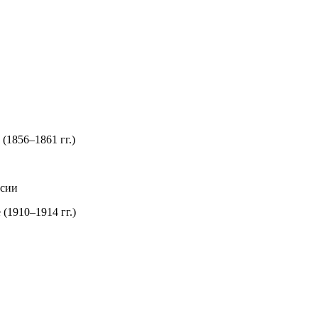
(1856–1861 гг.)
ссии
(1910–1914 гг.)