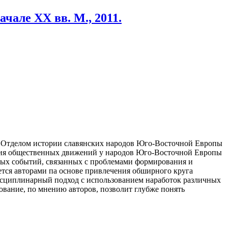
чале XX вв. М., 2011.
ся Отделом истории славянских народов Юго-Восточной Европы
ения общественных движений у народов Юго-Восточной Европы
ковых событий, связанных с проблемами формирования и
ется авторами па основе привле­чения обширного круга
исципли­нарный подход с использованием наработок различных
ование, по мнению авторов, позволит глубже понять