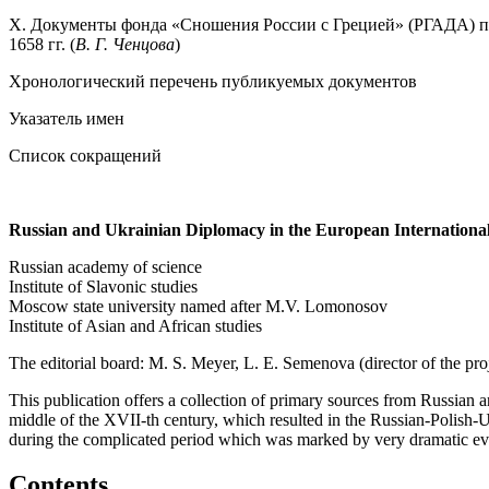
X. Документы фонда «Сношения России с Грецией» (РГАДА) п
1658 гг. (
В. Г. Ченцова
)
Хронологический перечень публикуемых документов
Указатель имен
Список сокращений
Russian and Ukrainian Diplomacy in the European International 
Russian academy of science
Institute of Slavonic studies
Moscow state university named after M.V. Lomonosov
Institute of Asian and African studies
The editorial board: M. S. Meyer, L. E. Semenova (director of the proj
This publication offers a collection of primary sources from Russian a
middle of the XVII-th century, which resulted in the Russian-Polish-U
during the complicated period which was marked by very dramatic eve
Contents