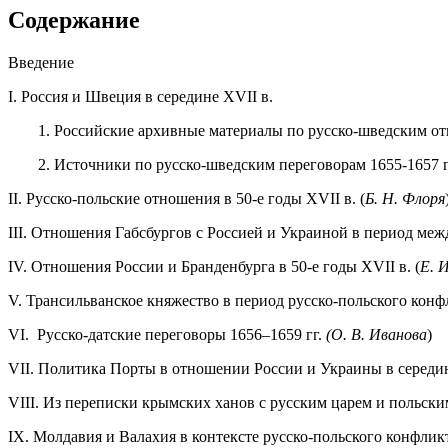
Содержание
Введение
I. Россия и Швеция в середине XVII в.
1. Российские архивные материалы по русско-шведским от
2. Источники по русско-шведским переговорам 1655-1657 гг
II. Русско-польские отношения в 50-е годы XVII в. (
Б. Н. Флоря
III. Отношения Габсбургов с Россией и Украиной в период меж
IV. Отношения России и Бранденбурга в 50-е годы XVII в. (
Е. 
V. Трансильванское княжество в период русско-польского конфл
VI. Русско-датские переговоры 1656–1659 гг.
(О. В. Иванова
)
VII. Политика Порты в отношении России и Украины в середин
VIII. Из переписки крымских ханов с русским царем и польским
IX. Молдавия и Валахия в контексте русско-польского конфликта