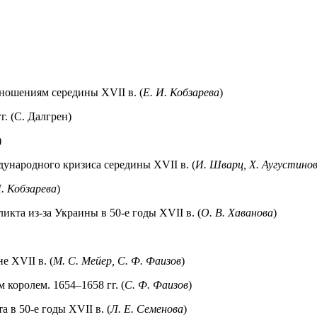
ношениям середины XVII в. (
Е. И. Кобзарева
)
. (С. Далгрен)
)
дународного кризиса середины XVII в. (
И. Шварц, X. Аугустино
И. Кобзарева
)
икта из-за Украины в 50-е годы XVII в. (
О. В. Хаванова
)
е XVII в. (
М. С. Мейер, С. Ф. Фаизов
)
 королем. 1654–1658 гг. (
С. Ф. Фаизов
)
 в 50-е годы XVII в. (
Л. Е. Семенова
)