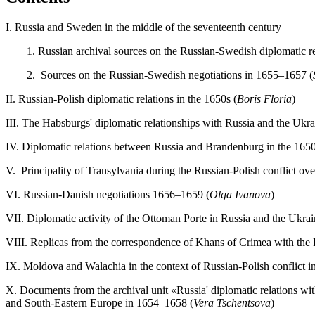
I. Russia and Sweden in the middle of the seventeenth century
1. Russian archival sources on the Russian-Swedish diplomatic rel
2. Sources on the Russian-Swedish negotiations in 1655–1657 (
II. Russian-Polish diplomatic relations in the 1650s (
Boris Floria
)
III. The Habsburgs' diplomatic relationships with Russia and the Ukrain
IV. Diplomatic relations between Russia and Brandenburg in the 1650
V. Principality of Transylvania during the Russian-Polish conflict ove
VI. Russian-Danish negotiations 1656–1659 (
Olga Ivanova
)
VII. Diplomatic activity of the Ottoman Porte in Russia and the Ukrai
VIII. Replicas from the correspondence of Khans of Crimea with the 
IX. Moldova and Walachia in the context of Russian-Polish conflict in
X. Documents from the archival unit «Russia' diplomatic relations wit
and South-Eastern Europe in 1654–1658 (
Vera Tschentsova
)