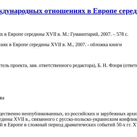
ждународных отношениях в Европе середи
в Европе середины XVII в. М.: Гуманитарий, 2007. – 578 с.
ель проекта, зам. ответственного редактора), Б. Н. Флоря (отве
ва
щественно неопубликованных, из российских и зарубежных арх
редины XVII в., связанного с русско-польско-украинским конфл
в Европе в сложный период драматических событий 50-х гг. XV