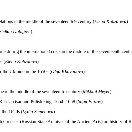
ations in the middle of the seventeenth 9 century (
Elena Kobzareva
)
Stellan Dahlgren
)
e during the international crisis in the middle of the seventeenth centu
s (
Elena Kobzareva
)
r the Ukraine in the 1650s (
Olga Khavanova
)
ne in the middle of the seventeenth century (
Mikhail Meyer
)
Russian tsar and Polish king, 1654–1658 (
Sagit Faizov
)
 the 1650s (
Lydia Semenova
)
h Greece» (Russian State Archives of the Ancient Acts) on history of R