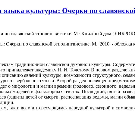
 языка культуры: Очерки по славянской
ки по славянской этнолингвистике. М.: Книжный дом "ЛИБРОКОМ
ектам традиционной славянской духовной культуры. Содержате
ого принадлежат академику Н. И. Толстому. В первом разделе к
 описанию явлений культуры, возможности структурного, семан
ьтуры от вербального языка. Второй раздел посвящен предметно
идет о мифологии и магии времени (годового, сезонного, недельно
словых моделей в фольклорных текстах. Последний, пятый разд
в (защиты детей от смерти, распознавания ведьмы, магии обмана
адиций.
фам, так и всем интересующимся народной культурой и символи