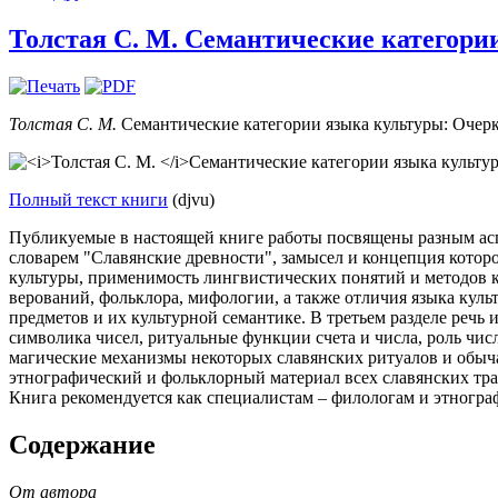
Толстая С. М. Семантические категории
Толстая С. М.
Семантические категории языка культуры: Очер
Полный текст книги
(djvu)
Публикуемые в настоящей книге работы посвящены разным асп
словарем "Славянские древности", замысел и концепция котор
культуры, применимость лингвистических понятий и методов к
верований, фольклора, мифологии, а также отличия языка кул
предметов и их культурной семантике. В третьем разделе речь 
символика чисел, ритуальные функции счета и числа, роль чи
магические механизмы некоторых славянских ритуалов и обычае
этнографический и фольклорный материал всех славянских тр
Книга рекомендуется как специалистам – филологам и этногра
Содержание
От автора