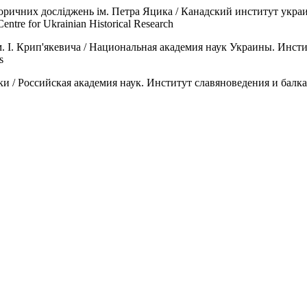
сторичних досліджень ім. Петра Яцика / Канадский институт укр
Centre for Ukrainian Historical Research
ім. I. Крип'якевича / Национальная академия наук Украины. Инст
s
ки / Российская академия наук. Институт славяноведения и балканис