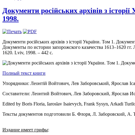
Документи російських архівів з історії 
1998.
Документи російських архівів з історії України. Том 1. Докуме
Документы по истории запорожского казачества 1613–1620 гг. Львов
1620. Lviv, 1998. – 442 с.
Полный текст книги
Упорядники: Леонтій Войтович, Лев Заборовський, Ярослав Iс
Составители: Леонтий Войтович, Лев Заборовский, Ярослав И
Edited by Boris Floria, Iaroslav Isaievych, Frank Sysyn, Arkadi Turi
Тексты документов подготовили Б. Флоря, Л. Заборовский, А. 
Издание имеет грифы
: