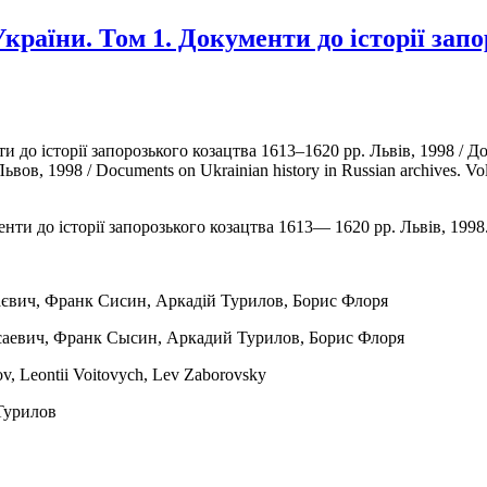
України. Том 1. Документи до історії зап
нти до історії запорозького козацтва 1613–1620 pp. Львів, 1998 
, 1998 / Documents on Ukrainian history in Russian archives. Vol. 
аєвич, Франк Сисин, Аркадій Турилов, Борис Флоря
саевич, Франк Сысин, Аркадий Турилов, Борис Флоря
lov, Leontii Voitovych, Lev Zaborovsky
Турилов