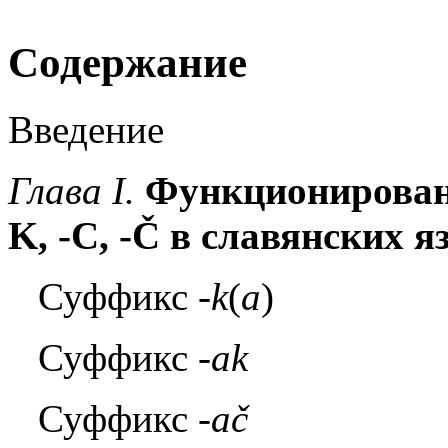
Содержание
Введение
Глава
I.
Функционировани
K, -
C, -Č в славянских я
Суффикс
-k
(
a
)
Суффикс
-
ak
Суффикс
-
ač