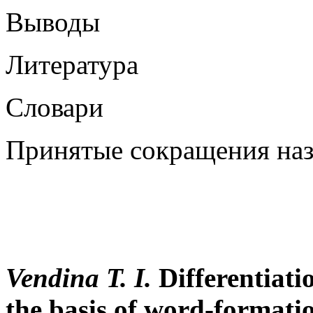
Выводы
Литература
Словари
Принятые сокращения наз
Vendina T. I.
Differentiati
the basis of word-formati