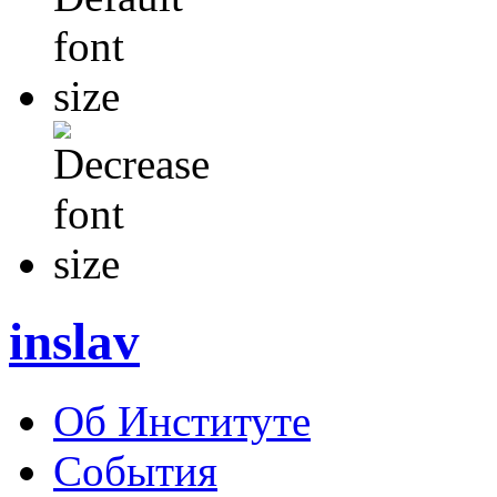
inslav
Об Институте
События