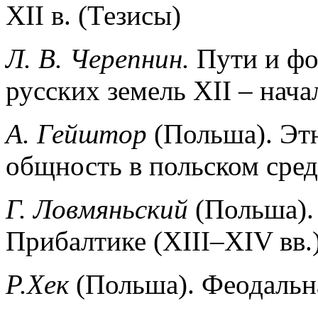
XII в. (Тезисы)
Л. В. Черепнин.
Пути и фо
русских земель XII – начал
А. Гейштор
(Польша). Эт
общность в польском сред
Г. Ловмяньский
(Польша).
Прибалтике (XIII–XIV вв.
Р.Хек
(Польша). Феодальн