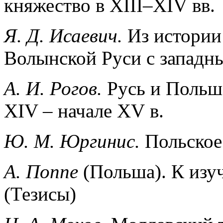
княжество в XIII–XIV вв.
Я. Д. Исаевич.
Из истории 
Волынской Руси с западны
А. И. Рогов.
Русь и Польша
XIV – начале XV в.
Ю. М. Юргинис.
Польское 
А. Поппе
(Польша). К изу
(Тезисы)