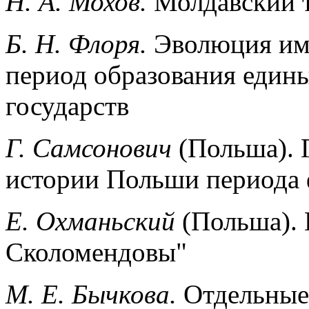
Н. А. Мохов.
Молдавский т
Б. Н. Флоря.
Эволюция имм
период образования едины
государств
Г. Самсонович
(Польша). 
истории Польши периода 
Е. Охманьский
(Польша).
Сколомендовы"
М. Е. Бычкова.
Отдельные