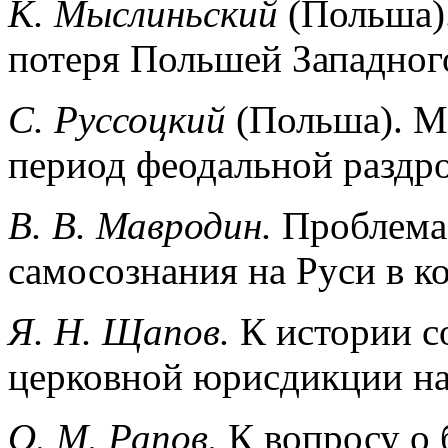
К. Мыслиньский
(Польша)
потеря Польшей Западног
С. Руссоцкий
(Польша). М
период феодальной раздро
В. В. Мавродин.
Проблема 
самосознания на Руси в ко
Я. Н. Щапов.
К истории с
церковной юрисдикции на 
О. М. Рапов.
К вопросу о 