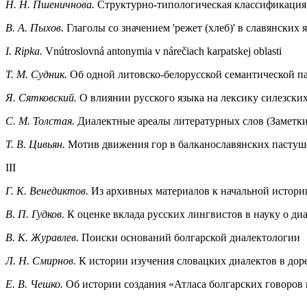
Η. Н. Пшеничнова.
Структурно-типологическая классификация 
B. А. Пыхов.
Глаголы со значением 'режет (хлеб)' в славянских
I. Ripka.
Vnútroslovná antonymia v nárečiach karpatskej oblasti
T. M. Судник.
Об одной литовско-белорусской семантической па
Я. Сятковский.
О влиянии русского языка на лексику силезски
C. М. Толстая.
Диалектные ареалы литературных слов (Заметки 
Т. В. Цивьян.
Мотив движения гор в балканославянских пастуш
III
Г. К. Венедиктов.
Из архивных материалов к начальной истори
В. П. Гудков.
К оценке вклада русских лингвистов в науку о ди
В. К. Журавлев.
Поиски оснований болгарской диалектологии
Л. Н. Смирнов.
К истории изучения словацких диалектов в до
Е. В. Чешко.
Об истории создания «Атласа болгарских говоров 