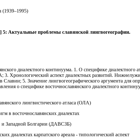
а (1939–1995)
п.] 5: Актуальные проблемы славянской лингвогеографии.
вянского диалектного континуума. 1. О специфике диа­лектного 
; 3. Хронологический аспект диа­лектных развитий. Нижнелужиц
 Славии; 5. Значение лингвогеографического аргумента для опре
вления о специфике восточнославянского диалектного континуу­
авянского лингвистического атласа (ОЛА)
игм в восточнославянских диалектах
и и Западной Болгарии (ДАВСЗБ)
ских диалектах карпатского ареала - типологический аспект