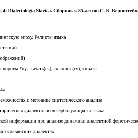
] 4:
Dialectologia
Slavica. Сборник к 85-летию С. Б. Бернштейн
нгскую эпоху. Реликты языка
ветствий
оображений)
орнем *ny- 'качать(ся), склонять(ся), кивать'
ska
озможностях и методике синтетического анализа
орическая диалектология серболужицкого языка
ской информации при анализе динамики диалектной фонетическ
атославянских диалектах