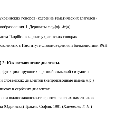
украинских говоров (ударение тематических глаголов)
образования. I. Дериваты с суфф.
-ic
(
a
)
+
ианта
kopilica в карпатоукраинских говорах
товленных в Институте славяноведения и балканистики РАН
.] 2: Южнославянские диалекты.
в, функционирующих в разной языковой ситуации
 словенских диалектов (непроизводные имена м.р.)
иктах в сербских диалектах
логии южнославянско-севернославянских памятников
а (Одринска) Тракия. София, 1991 (
Клепикова Г. П.
)