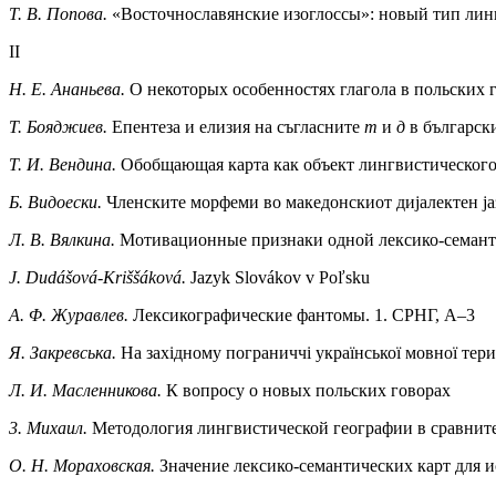
Т. В. Попова.
«Восточнославянские изоглоссы»: новый тип лин
II
Н. Е. Ананьева.
О некоторых особенностях глагола в польских 
Т. Бояджиев.
Епентеза и елизия на съгласните
т
и
д
в българск
Т. И. Вендина.
Обобщающая карта как объект лингвистического
Б. Видоески.
Членските морфеми во македонскиот дијалектен ја
Л. В. Вялкина.
Мотивационные признаки одной лексико-семант
J. Dudášová-Kriššáková.
Jazyk Slovákov v Poľsku
Α. Φ. Журавлев.
Лексикографические фантомы. 1. СРНГ, А–3
Я. Закревська.
На захiдному пограниччi української мовної тери
Л. И. Масленникова.
К вопросу о новых польских говорах
3. Михаил.
Методология лингвистической географии в сравни
О. Н. Мораховская.
Значение лексико-семантических карт для 