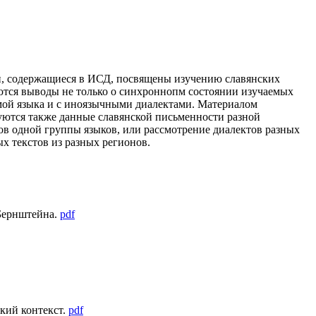
ии, содержащиеся в ИСД, посвящены изучению славянских
аются выводы не только о синхроннопм состоянии изучаемых
рмой языка и с иноязычными диалектами. Материалом
зуются также данные славянской письменности разной
в одной группы языков, или рассмотрение диалектов разных
х текстов из разных регионов.
 Бернштейна.
pdf
ский контекст.
pdf