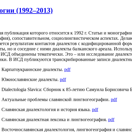
огии (1992–2013)
я публикация которого относится к 1992 г. Статьи и монограф
афия), сопоставительном, социолингвистическом аспектах. Дел
ляется результатам контактов диалектов с кодифицированной фо
ты, но и соседние с ними диалекты балканского ареала. Исполь
 ИСД объединены тематически. Это – или исследование диалекто
тики. В ИСД публикуются транскрибированные записи диалектны
1: Карпатоукраинские диалекты.
pdf
 2: Южнославянские диалекты.
pdf
: Dialectologia Slavica: Сборник к 85-летию Самуила Борисовича
 5: Актуальные проблемы славянской лингвогеографии.
pdf
: Славянская диалектология и история языка.
pdf
7: Славянская диалектная лексика и лингвогеография.
pdf
8: Восточнославянская диалектология, лингвогеография и славян