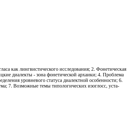
атласа как лингвистического исследования; 2. Фонетическая
кие диалекты - зона фоне­тической архаики; 4. Проблема
деления уровневого статуса диалектной особенности; 6.
ма; 7. Возможные темы типологических изоглосс, уста­