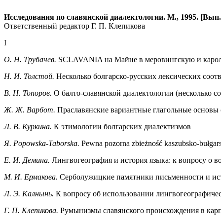
Исследования по славянской диалектологии. М., 1995.
[Вып.
Ответственный редактор Г. П. Клепикова
I
О. Н. Трубачев.
SCLAVANIA на Майне в меровингскую и кароли
Н. И. Толстой.
Несколько болгарско-русских лексических соот
В. Н. Топоров.
О балто-славянской диалектологии (несколько с
Ж. Ж. Варбот.
Праславянские вариантные глагольные основы с к
Л. В. Куркина.
К этимологии болгарских диалектизмов
Я. Popowska-Taborska.
Pewna pozorna zbieżność kaszubsko-bułgar
E. И. Демина.
Лингвогеография и история языка: к вопросу о в
М. И. Ермакова.
Серболужицкие памятники письменности и ист
Л. Э. Калнынь.
К вопросу об использовании лингвогеографиче
Г. П. Клепикова.
Румынизмы славянского происхождения в карп