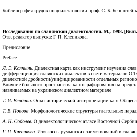
Библиография трудов по диалектологии проф. С. Б. Бернштейн
Исследования по славянской диалектологии. М., 1998. [Вы
Отв. редактор выпуска: Г. П. Клепикова.
Предисловие
Preface
Л. Э. Калнынь
. Диалектная карта как инструмент изучения сла­
дифференциация славянских диалектов в свете материалов ОЛА
диалектной дробности/уни­фицированности отдельных регионов
Влияние большого пространства картографирования на предста
навливаемых на украинском диалектном материале
Т. И. Вендина
. Опыт исторической интерпретации карт Обще­сл
Т. В. Попова
. Морфонологические структуры глагольных па­рад
А. Н. Соболев
. О диалектологическом атласе Восточной Серби
Г. П. Клепикова
. Изоглоссы румынских заимствований в сла­вян