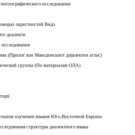
гвогеографического исследования
говорах окрестностей Видз
ите диалекти
 исследования
зик (Прилог кон Македонскиот дијалектен атлас)
ической группы (По материалам ОЛА)
торiї
тельном изучении языков Юго-Восточной Европы
исследования структуры диалектного языка