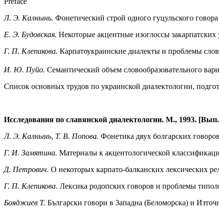
Preface
Л. Э. Калнынь.
Фонетический строй одного гуцульского говора
Е. Э. Будовская.
Некоторые акцентные изоглоссы закарпатских 
Г. П. Клепикова.
Карпатоукраинские диалекты и проблемы слово
И. Ю. Пуйо.
Семантический объем словообразовательного вар
Список основных трудов по украинской диалектологии, подго
Исследования по славянской диалектологии. М., 1993. [Вып
Л. Э. Калнынь, Т. В. Попова.
Фонетика двух болгарских говоро
Г. И. Замятина.
Материалы к акцентологической классификации
Д. Петрович.
О некоторых карпато-балканских лексических рел
Г. П. Клепикова.
Лексика родопских говоров и проблемы типо
Бояджиев Т.
Български говори в Западна (Беломорска) и Източн