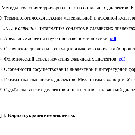
 9: Методы изучения территориальных и социальных диалектов. 
10: Терминологическая лексика материальной и духовной культу
1:
Л. Э. Калнынь.
Синтагматика сонантов в славянских диалекта
12: Ареальные аспекты изучения славянской лексики.
pdf
13: Славянские диалекты в ситуации языкового контакта (в прош
14: Фонетический аспект изучения славянских диалектов.
pdf
15: Особенности сосуществования диалектной и литературной фо
 16: Грамматика славянских диалектов. Механизмы эволюции. Ут
17: Судьба славянских диалектов и перспективы славянской диал
.] 1: Карпатоукраинские диалекты.