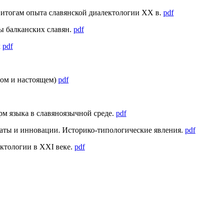
К итогам опыта славянской диалектологии XX в.
pdf
ры балканских славян.
pdf
х
pdf
лом и настоящем)
pdf
рм языка в славяноязычной среде.
pdf
раты и инновации. Историко-типологические явления.
pdf
ектологии в XXI веке.
pdf