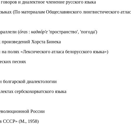
говоров и диалектное членение русского языка
 языках (По материалам Общеславянского лингвистического атлас
раллели (
óras
:
надвóр'е
'пространство', 'погода')
х произведений Хорста Бинека
на полях «Лексического атласа белорусского языка»)
еских песнях
и болгарской диалектологии
алектах сербскохорватского языка
революционной России
в СССР» (М., 1958)